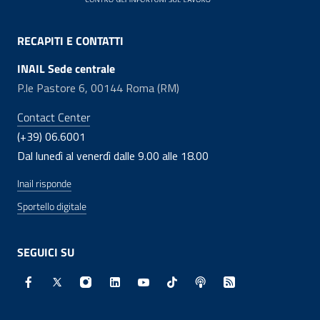
RECAPITI E CONTATTI
INAIL Sede centrale
P.le Pastore 6, 00144 Roma (RM)
Contact Center
(+39) 06.6001
Dal lunedì al venerdì dalle 9.00 alle 18.00
Inail risponde
Sportello digitale
SEGUICI SU
Facebook - Sito esterno - Apertura in nuova finestra
X - Sito esterno - Apertura in nuova finestra
Instagram - Sito esterno - Apertura in nuo
Linkedin - Sito esterno - Apertura in 
Youtube - Sito esterno - Apertur
TikTok - Sito esterno - Ape
Spreaker - Sito estern
Feed RSS - Apert