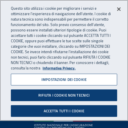
Accedi ai servizi online
For international visitors
Vai al menu principale
Vai al contenuto principale
Questo sito utilizza i cookie per migliorare i servizi e
ottimizzare l’esperienza di navigazione dell’utente. I cookie di
INAIL - Istituto Nazionale per 
natura tecnica sono indispensabili per permettere il corretto
Apri cerca
Apr
funzionamento del sito. Solo previo consenso dell’utente,
possono essere installati ulteriori tipologie di cookie. Puoi
Navigazione principale
accettare tutti i cookie cliccando sul pulsante ACCETTA TUTTI I
COOKIE, oppure puoi effettuare le tue scelte sulle singole
Pagina non disponibile
categorie che vuoi installare, cliccando su IMPOSTAZIONI DEI
COOKIE. Se invece intendi rifiutarne l’installazione dei cookie
non tecnici, puoi farlo cliccando sul pulsante RIFIUTA I COOKIE
Il contenuto non è stato trovato. Per continuare la
NON TECNICI o chiudendo il banner. Per conoscere i dettagli,
consulta la nostra
Informativa Privacy.
navigazione è possibile ritornare alla
home page
o utilizzare
il menu principale.
IMPOSTAZIONI DEI COOKIE
RIFIUTA I COOKIE NON TECNICI
Footer
ACCETTA TUTTI I COOKIE