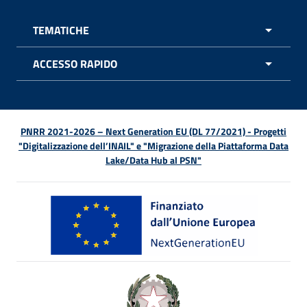
TEMATICHE
APRI 
ACCESSO RAPIDO
APRI 
PNRR 2021-2026 – Next Generation EU (DL 77/2021) - Progetti
"Digitalizzazione dell’INAIL" e "Migrazione della Piattaforma Data
Lake/Data Hub al PSN"