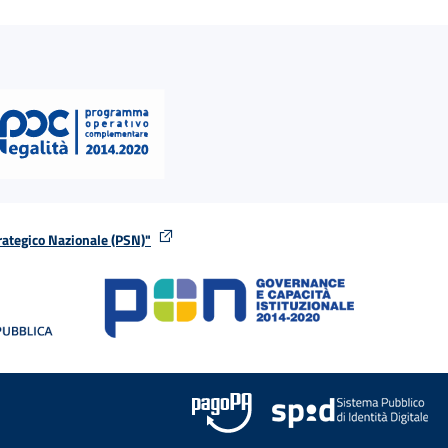
rategico Nazionale (PSN)"
tra
nella stessa finestra