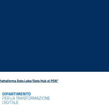
 Piattaforma Data Lake/Data Hub al PSN"