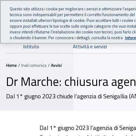
For international visitors
Vai al menu principale
Vai al contenuto principale
Questo sito utilizza i cookie per migliorare i servizi e ottimizzare l’esper
tecnica sono indispensabili per permettere il corretto funzionamento del
INAIL - Istituto Nazionale
essere installati ulteriori tipologie di cookie. Puoi accettare tutti i cook
oppure puoi effettuare le tue scelte sulle singole categorie che vuoi ins
invece intendi rifiutarne l’installazione dei cookie non tecnici, puoi farl
o chiudendo il banner. Per conoscere i dettagli, consulta la nostra
Inform
Navigazione principale
Istituto
Attività e servizi
Navigazione - Ti trovi in:
Home
Inail comunica
Avvisi
Dr Marche: chiusura agenz
Dal 1° giugno 2023 chiude l’agenzia di Senigallia (AN
Dal 1° giugno 2023 l’agenzia di Senigal