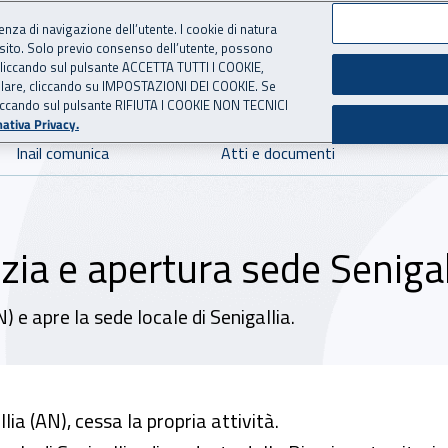
ienza di navigazione dell’utente. I cookie di natura
 sito. Solo previo consenso dell’utente, possono
 per l'Assicurazione contro 
ie cliccando sul pulsante ACCETTA TUTTI I COOKIE,
tallare, cliccando su IMPOSTAZIONI DEI COOKIE. Se
o cliccando sul pulsante RIFIUTA I COOKIE NON TECNICI
ativa Privacy.
Inail comunica
Atti e documenti
ia e apertura sede Senigal
) e apre la sede locale di Senigallia.
lia (AN), cessa la propria attività.