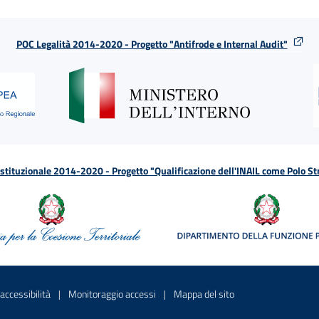
POC Legalità 2014-2020 - Progetto "Antifrode e Internal Audit"
tituzionale 2014-2020 - Progetto "Qualificazione dell'INAIL come Polo St
a
 in una nuova finestra
Sito interno - Apre in una nuova finestra
Sito interno - Apre in una nuova fines
Sito interno - Apre 
accessibilità
Monitoraggio accessi
Mappa del sito