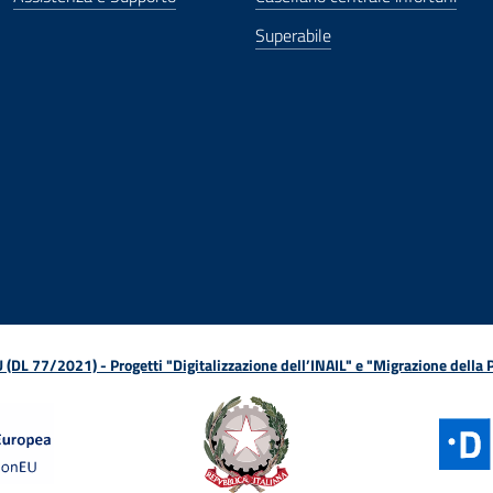
Superabile
ova finestra
in nuova finestra
tura in nuova finestra
 Apertura in nuova finestra
sterno - Apertura in nuova finestra
Apertura nella stessa finestra
L 77/2021) - Progetti "Digitalizzazione dell’INAIL" e "Migrazione della