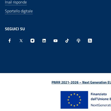
Inail risponde
Sportello digitale
SEGUICI SU
Facebook - Sito esterno - Apertura in nuova finestra
X - Sito esterno - Apertura in nuova finestra
Instagram - Sito esterno - Apertura in nu
Linkedin - Sito esterno - Apertura 
Youtube - Sito esterno - Aper
TikTok - Sito esterno -
Spreaker - Sito e
Feed RSS - 
PNRR 2021-2026 – Next Generation EU (D