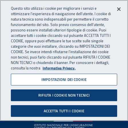
Accedi ai servizi online
For international visitors
Vai al menu principale
Vai al contenuto principale
Questo sito utilizza i cookie per migliorare i servizi e
ottimizzare l’esperienza di navigazione dell’utente. I cookie di
INAIL - Istituto Nazionale per 
natura tecnica sono indispensabili per permettere il corretto
Apri cerca
Apr
funzionamento del sito. Solo previo consenso dell’utente,
possono essere installati ulteriori tipologie di cookie. Puoi
Navigazione principale
accettare tutti i cookie cliccando sul pulsante ACCETTA TUTTI I
COOKIE, oppure puoi effettuare le tue scelte sulle singole
Pagina non disponibile
categorie che vuoi installare, cliccando su IMPOSTAZIONI DEI
COOKIE. Se invece intendi rifiutarne l’installazione dei cookie
non tecnici, puoi farlo cliccando sul pulsante RIFIUTA I COOKIE
Il contenuto non è stato trovato. Per continuare la
NON TECNICI o chiudendo il banner. Per conoscere i dettagli,
consulta la nostra
Informativa Privacy.
navigazione è possibile ritornare alla
home page
o utilizzare
il menu principale.
IMPOSTAZIONI DEI COOKIE
RIFIUTA I COOKIE NON TECNICI
Footer
ACCETTA TUTTI I COOKIE