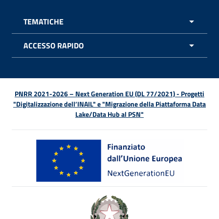
TEMATICHE
APRI 
ACCESSO RAPIDO
APRI 
PNRR 2021-2026 – Next Generation EU (DL 77/2021) - Progetti
"Digitalizzazione dell’INAIL" e "Migrazione della Piattaforma Data
Lake/Data Hub al PSN"