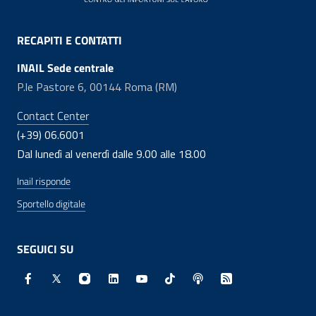
RECAPITI E CONTATTI
INAIL Sede centrale
P.le Pastore 6, 00144 Roma (RM)
Contact Center
(+39) 06.6001
Dal lunedì al venerdì dalle 9.00 alle 18.00
Inail risponde
Sportello digitale
SEGUICI SU
Facebook - Sito esterno - Apertura in nuova finestra
X - Sito esterno - Apertura in nuova finestra
Instagram - Sito esterno - Apertura in nuo
Linkedin - Sito esterno - Apertura in 
Youtube - Sito esterno - Apertur
TikTok - Sito esterno - Ape
Spreaker - Sito estern
Feed RSS - Apert