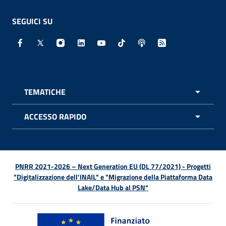
SEGUICI SU
Facebook - Sito esterno - Apertura in nuova finestra
X - Sito esterno - Apertura in nuova finestra
Instagram - Sito esterno - Apertura in nuo
Linkedin - Sito esterno - Apertura in 
Youtube - Sito esterno - Apertur
TikTok - Sito esterno - Ape
Spreaker - Sito estern
Feed RSS - Apert
TEMATICHE
APRI 
ACCESSO RAPIDO
APRI 
PNRR 2021-2026 – Next Generation EU (DL 77/2021) - Progetti
"Digitalizzazione dell’INAIL" e "Migrazione della Piattaforma Data
Lake/Data Hub al PSN"