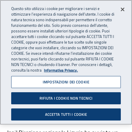
Accedi ai servizi online
For international visitors
Vai al menu principale
Vai al contenuto principale
Questo sito utilizza i cookie per migliorare i servizi e
ottimizzare l’esperienza di navigazione dell’utente. I cookie di
INAIL - Istituto Nazionale per 
natura tecnica sono indispensabili per permettere il corretto
Apri cerca
Apr
funzionamento del sito. Solo previo consenso dell’utente,
possono essere installati ulteriori tipologie di cookie. Puoi
Navigazione principale
accettare tutti i cookie cliccando sul pulsante ACCETTA TUTTI I
COOKIE, oppure puoi effettuare le tue scelte sulle singole
Navigazione - Ti trovi in:
Home
Inail comunica
Avvisi
categorie che vuoi installare, cliccando su IMPOSTAZIONI DEI
COOKIE. Se invece intendi rifiutarne l’installazione dei cookie
non tecnici, puoi farlo cliccando sul pulsante RIFIUTA I COOKIE
Dr Liguria: indagine di
NON TECNICI o chiudendo il banner. Per conoscere i dettagli,
consulta la nostra
Informativa Privacy.
mercato acquisto immobile
IMPOSTAZIONI DEI COOKIE
per la sede di Genova
RIFIUTA I COOKIE NON TECNICI
Scade alla ore 12.00 del 28 febbraio 2023 il
termine per la presentazione delle offerte.
ACCETTA TUTTI I COOKIE