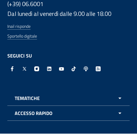
(+39) 06.6001
Dal lunedì al venerdì dalle 9.00 alle 18.00
Inail risponde
Sportello digitale
SEGUICI SU
Facebook - Sito esterno - Apertura in nuova finestra
X - Sito esterno - Apertura in nuova finestra
Instagram - Sito esterno - Apertura in nuo
Linkedin - Sito esterno - Apertura in 
Youtube - Sito esterno - Apertur
TikTok - Sito esterno - Ape
Spreaker - Sito estern
Feed RSS - Apert
TEMATICHE
APRI 
ACCESSO RAPIDO
APRI 