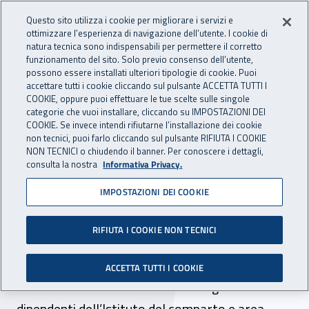
Accedi ai servizi online
For international visitors
Vai al menu principale
Vai al contenuto principale
Questo sito utilizza i cookie per migliorare i servizi e
ottimizzare l’esperienza di navigazione dell’utente. I cookie di
INAIL - Istituto Nazionale per 
natura tecnica sono indispensabili per permettere il corretto
Apri cerca
Apr
funzionamento del sito. Solo previo consenso dell’utente,
possono essere installati ulteriori tipologie di cookie. Puoi
Navigazione principale
accettare tutti i cookie cliccando sul pulsante ACCETTA TUTTI I
COOKIE, oppure puoi effettuare le tue scelte sulle singole
Navigazione - Ti trovi in:
Home
Inail comunica
Avvisi
categorie che vuoi installare, cliccando su IMPOSTAZIONI DEI
COOKIE. Se invece intendi rifiutarne l’installazione dei cookie
non tecnici, puoi farlo cliccando sul pulsante RIFIUTA I COOKIE
Dcru: benefici assistenziali
NON TECNICI o chiudendo il banner. Per conoscere i dettagli,
consulta la nostra
Informativa Privacy.
e sociali anno 2022 -
IMPOSTAZIONI DEI COOKIE
comparto e area Funzioni
centrali
RIFIUTA I COOKIE NON TECNICI
Presentazione delle domande per i benefici
ACCETTA TUTTI I COOKIE
assistenziali e sociali riservati ai figli dei
dipendenti dell’Istituto del comparto e area