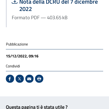
Scarica file:
Formato PDF — Dimensione 403.65 k
Nota della DCRU del 7 dicembre
2022
Formato PDF — 403.65 kB
Condivisione social
Pubblicazione
15/12/2022, 09:16
Condividi
Condividi su Facebook - Sito esterno - Apertura in 
X - Sito esterno - Apertura in nuova finestra
Invio Mail: apre il programma di posta el
Stampa pagina: scelta meno ecologic
Feedback
Questa pagina ti è stata utile ?