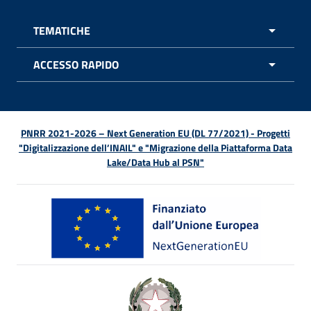
TEMATICHE
APRI 
ACCESSO RAPIDO
APRI 
PNRR 2021-2026 – Next Generation EU (DL 77/2021) - Progetti
"Digitalizzazione dell’INAIL" e "Migrazione della Piattaforma Data
Lake/Data Hub al PSN"