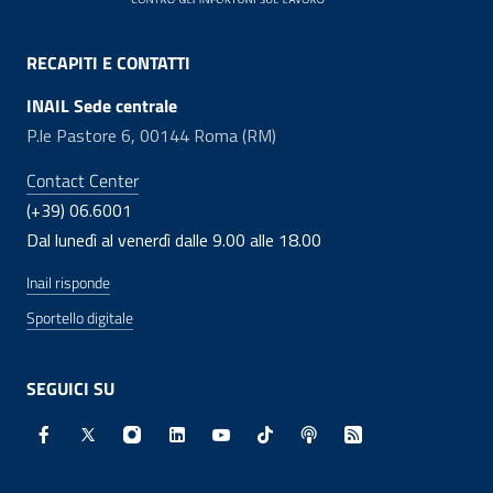
RECAPITI E CONTATTI
INAIL Sede centrale
P.le Pastore 6, 00144 Roma (RM)
Contact Center
(+39) 06.6001
Dal lunedì al venerdì dalle 9.00 alle 18.00
Inail risponde
Sportello digitale
SEGUICI SU
Facebook - Sito esterno - Apertura in nuova finestra
X - Sito esterno - Apertura in nuova finestra
Instagram - Sito esterno - Apertura in nuo
Linkedin - Sito esterno - Apertura in 
Youtube - Sito esterno - Apertur
TikTok - Sito esterno - Ape
Spreaker - Sito estern
Feed RSS - Apert