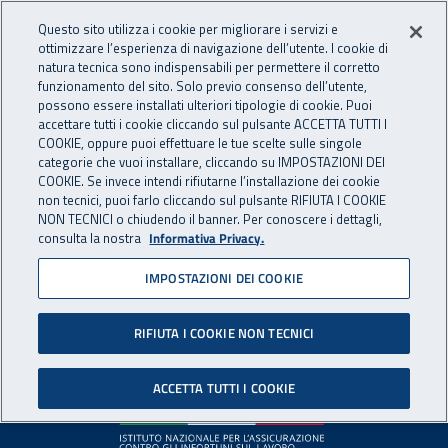
Accedi ai servizi online
For international visitors
Vai al menu principale
Vai al contenuto principale
Questo sito utilizza i cookie per migliorare i servizi e
ottimizzare l’esperienza di navigazione dell’utente. I cookie di
INAIL - Istituto Nazionale per 
natura tecnica sono indispensabili per permettere il corretto
Apri cerca
Apr
funzionamento del sito. Solo previo consenso dell’utente,
possono essere installati ulteriori tipologie di cookie. Puoi
Navigazione principale
accettare tutti i cookie cliccando sul pulsante ACCETTA TUTTI I
COOKIE, oppure puoi effettuare le tue scelte sulle singole
Pagina non disponibile
categorie che vuoi installare, cliccando su IMPOSTAZIONI DEI
COOKIE. Se invece intendi rifiutarne l’installazione dei cookie
non tecnici, puoi farlo cliccando sul pulsante RIFIUTA I COOKIE
Il contenuto non è stato trovato. Per continuare la
NON TECNICI o chiudendo il banner. Per conoscere i dettagli,
consulta la nostra
Informativa Privacy.
navigazione è possibile ritornare alla
home page
o utilizzare
il menu principale.
IMPOSTAZIONI DEI COOKIE
RIFIUTA I COOKIE NON TECNICI
Footer
ACCETTA TUTTI I COOKIE