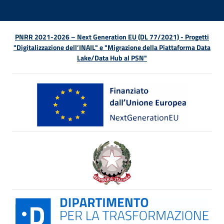
PNRR 2021-2026 – Next Generation EU (DL 77/2021) - Progetti
"Digitalizzazione dell’INAIL" e "Migrazione della Piattaforma Data
Lake/Data Hub al PSN"