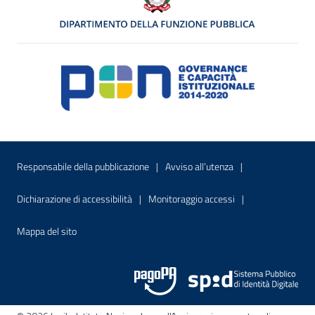
Menu di servizio
Sito interno - Apre in una nuova finestr
Sito interno - Apre
Responsabile della pubblicazione
Avviso all’utenza
Sito interno - Apre in una nuova finestra
Sito interno - Apre
Dichiarazione di accessibilità
Monitoraggio accessi
Sito interno - Apre nella stessa finestra
Mappa del sito