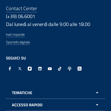
Contact Center
(+39) 06.6001
Dal lunedì al venerdì dalle 9.00 alle 18.00
Inail risponde
Sportello digitale
SEGUICI SU
Facebook - Sito esterno - Apertura in nuova finestra
X - Sito esterno - Apertura in nuova finestra
Instagram - Sito esterno - Apertura in nuo
Linkedin - Sito esterno - Apertura in 
Youtube - Sito esterno - Apertur
TikTok - Sito esterno - Ape
Spreaker - Sito estern
Feed RSS - Apert
TEMATICHE
APRI 
ACCESSO RAPIDO
APRI 