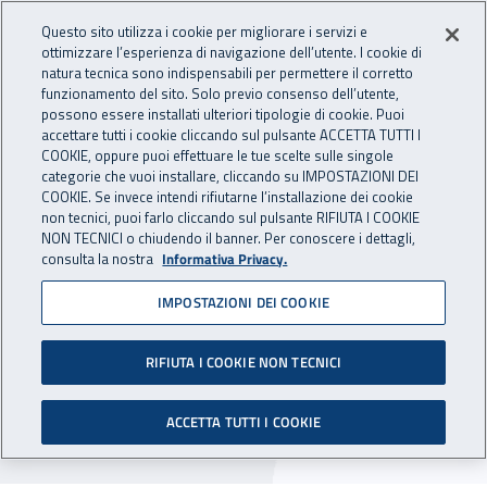
Accedi ai servizi online
For international visitors
Vai al menu principale
Vai al contenuto principale
Questo sito utilizza i cookie per migliorare i servizi e
ottimizzare l’esperienza di navigazione dell’utente. I cookie di
INAIL - Istituto Nazionale per 
natura tecnica sono indispensabili per permettere il corretto
Apri cerca
Apr
funzionamento del sito. Solo previo consenso dell’utente,
possono essere installati ulteriori tipologie di cookie. Puoi
Navigazione principale
accettare tutti i cookie cliccando sul pulsante ACCETTA TUTTI I
COOKIE, oppure puoi effettuare le tue scelte sulle singole
Navigazione - Ti trovi in:
Home
Inail comunica
Avvisi
categorie che vuoi installare, cliccando su IMPOSTAZIONI DEI
COOKIE. Se invece intendi rifiutarne l’installazione dei cookie
non tecnici, puoi farlo cliccando sul pulsante RIFIUTA I COOKIE
Dr Veneto: chiusura degli
NON TECNICI o chiudendo il banner. Per conoscere i dettagli,
consulta la nostra
Informativa Privacy.
uffici per la festività del
IMPOSTAZIONI DEI COOKIE
Santo Patrono
RIFIUTA I COOKIE NON TECNICI
Nella giornata del 21 novembre 2022 restano
chiusi gli uffici della Direzione regionale e della
ACCETTA TUTTI I COOKIE
Direzione territoriale di Venezia Terraferma.