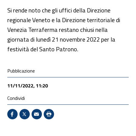
Si rende noto che gli uffici della Direzione
regionale Veneto e la Direzione territoriale di
Venezia Terraferma restano chiusi nella
giornata di lunedì 21 novembre 2022 per la
festività del Santo Patrono.
Condivisione social
Pubblicazione
11/11/2022, 11:20
Condividi
Condividi su Facebook - Sito esterno - Apertura in 
X - Sito esterno - Apertura in nuova finestra
Invio Mail: apre il programma di posta el
Stampa pagina: scelta meno ecologic