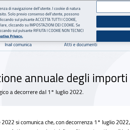
ienza di navigazione dell’utente. I cookie di natura
 sito. Solo previo consenso dell’utente, possono
 per l'Assicurazione contro 
ie cliccando sul pulsante ACCETTA TUTTI I COOKIE,
tallare, cliccando su IMPOSTAZIONI DEI COOKIE. Se
o cliccando sul pulsante RIFIUTA I COOKIE NON TECNICI
ativa Privacy.
Inail comunica
Atti e documenti
zione annuale degli importi
ico a decorrere dal 1° luglio 2022.
e 2022 si comunica che, con
decorrenza 1° luglio 2022,