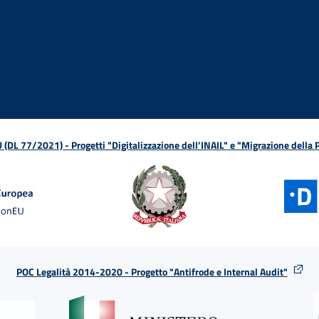
ova finestra
in nuova finestra
tura in nuova finestra
 Apertura in nuova finestra
sterno - Apertura in nuova finestra
Apertura nella stessa finestra
L 77/2021) - Progetti "Digitalizzazione dell’INAIL" e "Migrazione della
POC Legalità 2014-2020 - Progetto "Antifrode e Internal Audit"