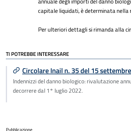
annuale degli importi del danno biologi
capitale liquidati, è determinata nella
Per ulteriori dettagli si rimanda alla ci
TI POTREBBE INTERESSARE
TI POTREBBE INTERESSARE
Circolare Inail n. 35 del 15 settembr
Indennizzi del danno biologico: rivalutazione annu
decorrere dal 1° luglio 2022.
Condivisione social
Pubblicazione