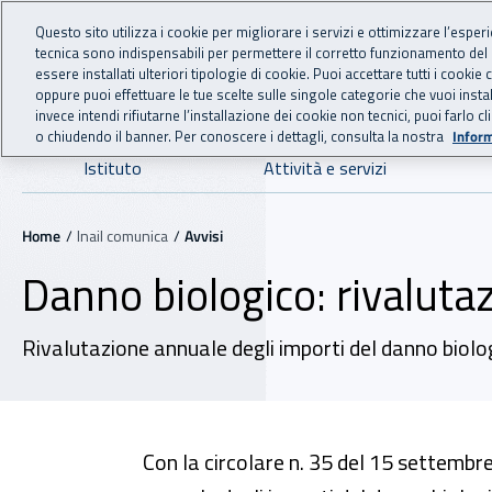
For international visitors
Vai al menu principale
Vai al contenuto principale
Questo sito utilizza i cookie per migliorare i servizi e ottimizzare l’esper
tecnica sono indispensabili per permettere il corretto funzionamento del
INAIL - Istituto Nazionale
essere installati ulteriori tipologie di cookie. Puoi accettare tutti i cook
oppure puoi effettuare le tue scelte sulle singole categorie che vuoi ins
invece intendi rifiutarne l’installazione dei cookie non tecnici, puoi farl
o chiudendo il banner. Per conoscere i dettagli, consulta la nostra
Inform
Navigazione principale
Istituto
Attività e servizi
Navigazione - Ti trovi in:
Home
Inail comunica
Avvisi
Danno biologico: rivaluta
Rivalutazione annuale degli importi del danno biolog
Con la circolare n. 35 del 15 settembr