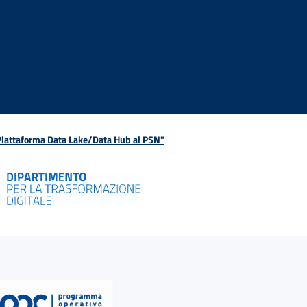
 Piattaforma Data Lake/Data Hub al PSN"