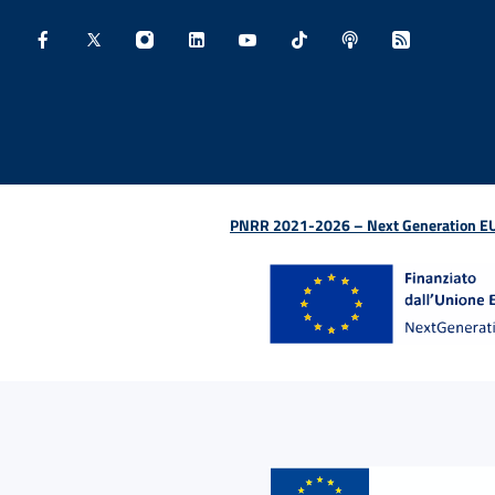
Facebook - Sito esterno - Apertura in nuova finestra
X - Sito esterno - Apertura in nuova finestra
Instagram - Sito esterno - Apertura in nu
Linkedin - Sito esterno - Apertura 
Youtube - Sito esterno - Aper
TikTok - Sito esterno -
Spreaker - Sito e
Feed RSS - 
PNRR 2021-2026 – Next Generation EU (D