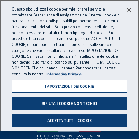
Accedi ai servizi online
For international visitors
Vai al menu principale
Vai al contenuto principale
Questo sito utilizza i cookie per migliorare i servizi e
ottimizzare l’esperienza di navigazione dell’utente. I cookie di
INAIL - Istituto Nazionale per 
natura tecnica sono indispensabili per permettere il corretto
Apri cerca
Apr
funzionamento del sito. Solo previo consenso dell’utente,
possono essere installati ulteriori tipologie di cookie. Puoi
Navigazione principale
accettare tutti i cookie cliccando sul pulsante ACCETTA TUTTI I
COOKIE, oppure puoi effettuare le tue scelte sulle singole
Pagina non disponibile
categorie che vuoi installare, cliccando su IMPOSTAZIONI DEI
COOKIE. Se invece intendi rifiutarne l’installazione dei cookie
non tecnici, puoi farlo cliccando sul pulsante RIFIUTA I COOKIE
Il contenuto non è stato trovato. Per continuare la
NON TECNICI o chiudendo il banner. Per conoscere i dettagli,
consulta la nostra
Informativa Privacy.
navigazione è possibile ritornare alla
home page
o utilizzare
il menu principale.
IMPOSTAZIONI DEI COOKIE
RIFIUTA I COOKIE NON TECNICI
Footer
ACCETTA TUTTI I COOKIE