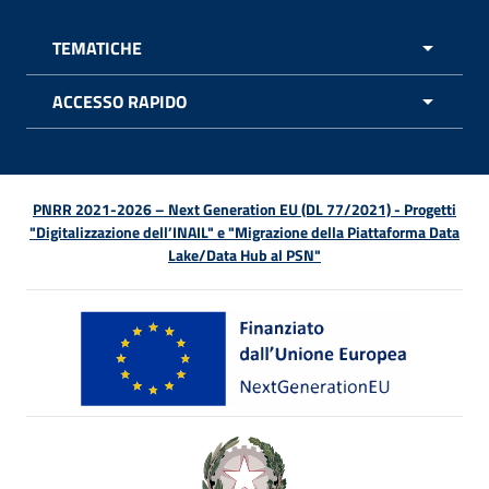
TEMATICHE
APRI 
ACCESSO RAPIDO
APRI 
PNRR 2021-2026 – Next Generation EU (DL 77/2021) - Progetti
"Digitalizzazione dell’INAIL" e "Migrazione della Piattaforma Data
Lake/Data Hub al PSN"