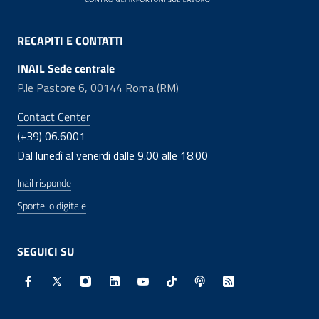
RECAPITI E CONTATTI
INAIL Sede centrale
P.le Pastore 6, 00144 Roma (RM)
Contact Center
(+39) 06.6001
Dal lunedì al venerdì dalle 9.00 alle 18.00
Inail risponde
Sportello digitale
SEGUICI SU
Facebook - Sito esterno - Apertura in nuova finestra
X - Sito esterno - Apertura in nuova finestra
Instagram - Sito esterno - Apertura in nuo
Linkedin - Sito esterno - Apertura in 
Youtube - Sito esterno - Apertur
TikTok - Sito esterno - Ape
Spreaker - Sito estern
Feed RSS - Apert