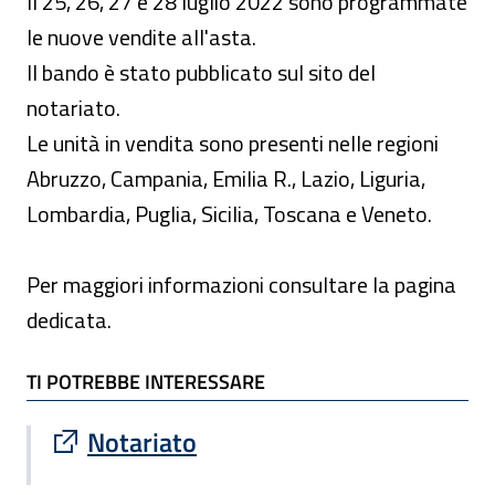
Il 25, 26, 27 e 28 luglio 2022 sono programmate
le nuove vendite all'asta.
Il bando è stato pubblicato sul sito del
notariato.
Le unità in vendita sono presenti nelle regioni
Abruzzo, Campania, Emilia R., Lazio, Liguria,
Lombardia, Puglia, Sicilia, Toscana e Veneto.
Per maggiori informazioni consultare la pagina
dedicata.
TI POTREBBE INTERESSARE
TI POTREBBE INTERESSARE
Sito esterno : apre una nuova finestra
Notariato