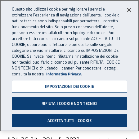
Accedi ai servizi online
For international visitors
Vai al menu principale
Vai al contenuto principale
Questo sito utilizza i cookie per migliorare i servizi e
ottimizzare l’esperienza di navigazione dell’utente. I cookie di
INAIL - Istituto Nazionale per 
natura tecnica sono indispensabili per permettere il corretto
Apri cerca
Apr
funzionamento del sito. Solo previo consenso dell’utente,
possono essere installati ulteriori tipologie di cookie. Puoi
Navigazione principale
accettare tutti i cookie cliccando sul pulsante ACCETTA TUTTI I
COOKIE, oppure puoi effettuare le tue scelte sulle singole
Navigazione - Ti trovi in:
Home
Inail comunica
Avvisi
categorie che vuoi installare, cliccando su IMPOSTAZIONI DEI
COOKIE. Se invece intendi rifiutarne l’installazione dei cookie
non tecnici, puoi farlo cliccando sul pulsante RIFIUTA I COOKIE
Aste immobiliari: pubblicate
NON TECNICI o chiudendo il banner. Per conoscere i dettagli,
consulta la nostra
Informativa Privacy.
le aste programmate per il
IMPOSTAZIONI DEI COOKIE
mese di luglio 2022
RIFIUTA I COOKIE NON TECNICI
Dal 25 al 28 luglio 2022 si svolgono le nuove
vendite all'asta del patrimonio Inail.
ACCETTA TUTTI I COOKIE