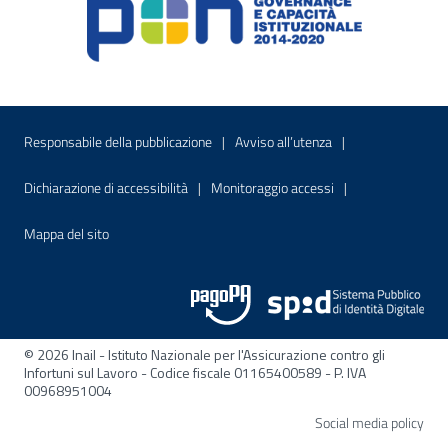
Menu di servizio
Sito interno - Apre in una nuova finestr
Sito interno - Apre
Responsabile della pubblicazione
Avviso all’utenza
Sito interno - Apre in una nuova finestra
Sito interno - Apre
Dichiarazione di accessibilità
Monitoraggio accessi
Sito interno - Apre nella stessa finestra
Mappa del sito
© 2026 Inail - Istituto Nazionale per l'Assicurazione contro gli
Infortuni sul Lavoro - Codice fiscale 01165400589 - P. IVA
00968951004
Apre
Social media policy