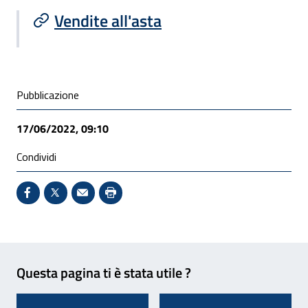
Vendite all'asta
Condivisione social
Pubblicazione
17/06/2022, 09:10
Condividi
Condividi su Facebook - Sito esterno - Apertura in 
X - Sito esterno - Apertura in nuova finestra
Invio Mail: apre il programma di posta el
Stampa pagina: scelta meno ecologic
Feedback
Questa pagina ti è stata utile ?