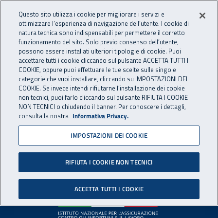
Accedi ai servizi online
For international visitors
Vai al menu principale
Vai al contenuto principale
Questo sito utilizza i cookie per migliorare i servizi e
ottimizzare l’esperienza di navigazione dell’utente. I cookie di
INAIL - Istituto Nazionale per 
natura tecnica sono indispensabili per permettere il corretto
Apri cerca
Apr
funzionamento del sito. Solo previo consenso dell’utente,
possono essere installati ulteriori tipologie di cookie. Puoi
Navigazione principale
accettare tutti i cookie cliccando sul pulsante ACCETTA TUTTI I
COOKIE, oppure puoi effettuare le tue scelte sulle singole
Pagina non disponibile
categorie che vuoi installare, cliccando su IMPOSTAZIONI DEI
COOKIE. Se invece intendi rifiutarne l’installazione dei cookie
non tecnici, puoi farlo cliccando sul pulsante RIFIUTA I COOKIE
Il contenuto non è stato trovato. Per continuare la
NON TECNICI o chiudendo il banner. Per conoscere i dettagli,
consulta la nostra
Informativa Privacy.
navigazione è possibile ritornare alla
home page
o utilizzare
il menu principale.
IMPOSTAZIONI DEI COOKIE
RIFIUTA I COOKIE NON TECNICI
Footer
ACCETTA TUTTI I COOKIE