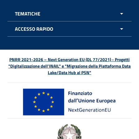
TEMATICHE
APRI 
ACCESSO RAPIDO
APRI 
PNRR 2021-2026 – Next Generation EU (DL 77/2021) - Progetti
"Digitalizzazione dell’INAIL" e "Migrazione della Piattaforma Data
Lake/Data Hub al PSN"