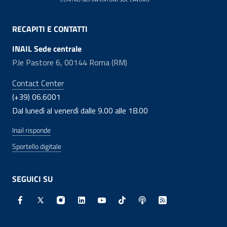
RECAPITI E CONTATTI
INAIL Sede centrale
P.le Pastore 6, 00144 Roma (RM)
Contact Center
(+39) 06.6001
Dal lunedì al venerdì dalle 9.00 alle 18.00
Inail risponde
Sportello digitale
SEGUICI SU
Facebook - Sito esterno - Apertura in nuova finestra
X - Sito esterno - Apertura in nuova finestra
Instagram - Sito esterno - Apertura in nuo
Linkedin - Sito esterno - Apertura in 
Youtube - Sito esterno - Apertur
TikTok - Sito esterno - Ape
Spreaker - Sito estern
Feed RSS - Apert