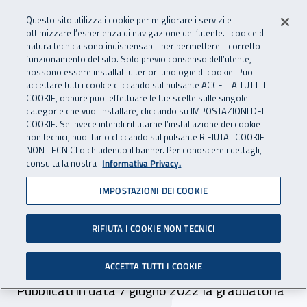
Accedi ai servizi online
For international visitors
Vai al menu principale
Vai al contenuto principale
Questo sito utilizza i cookie per migliorare i servizi e
ottimizzare l’esperienza di navigazione dell’utente. I cookie di
INAIL - Istituto Nazionale per 
natura tecnica sono indispensabili per permettere il corretto
Apri cerca
Apr
funzionamento del sito. Solo previo consenso dell’utente,
possono essere installati ulteriori tipologie di cookie. Puoi
Navigazione principale
accettare tutti i cookie cliccando sul pulsante ACCETTA TUTTI I
COOKIE, oppure puoi effettuare le tue scelte sulle singole
Navigazione - Ti trovi in:
Home
Inail comunica
Avvisi
categorie che vuoi installare, cliccando su IMPOSTAZIONI DEI
COOKIE. Se invece intendi rifiutarne l’installazione dei cookie
non tecnici, puoi farlo cliccando sul pulsante RIFIUTA I COOKIE
Concorso pubblico per la
NON TECNICI o chiudendo il banner. Per conoscere i dettagli,
consulta la nostra
Informativa Privacy.
copertura di n. 202 posti di
IMPOSTAZIONI DEI COOKIE
dirigente medico di primo
livello dell’area di medico
RIFIUTA I COOKIE NON TECNICI
legale: rettifica
ACCETTA TUTTI I COOKIE
Pubblicati in data 7 giugno 2022 la graduatoria