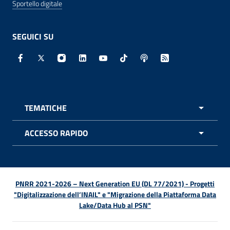
Sportello digitale
SEGUICI SU
Facebook - Sito esterno - Apertura in nuova finestra
X - Sito esterno - Apertura in nuova finestra
Instagram - Sito esterno - Apertura in nuo
Linkedin - Sito esterno - Apertura in 
Youtube - Sito esterno - Apertur
TikTok - Sito esterno - Ape
Spreaker - Sito estern
Feed RSS - Apert
TEMATICHE
APRI 
ACCESSO RAPIDO
APRI 
PNRR 2021-2026 – Next Generation EU (DL 77/2021) - Progetti
"Digitalizzazione dell’INAIL" e "Migrazione della Piattaforma Data
Lake/Data Hub al PSN"