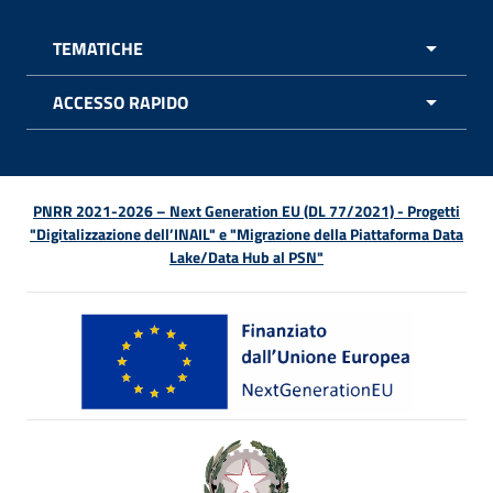
TEMATICHE
APRI 
ACCESSO RAPIDO
APRI 
PNRR 2021-2026 – Next Generation EU (DL 77/2021) - Progetti
"Digitalizzazione dell’INAIL" e "Migrazione della Piattaforma Data
Lake/Data Hub al PSN"