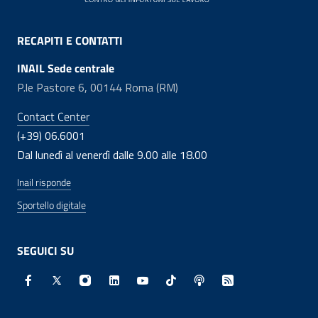
RECAPITI E CONTATTI
INAIL Sede centrale
P.le Pastore 6, 00144 Roma (RM)
Contact Center
(+39) 06.6001
Dal lunedì al venerdì dalle 9.00 alle 18.00
Inail risponde
Sportello digitale
SEGUICI SU
Facebook - Sito esterno - Apertura in nuova finestra
X - Sito esterno - Apertura in nuova finestra
Instagram - Sito esterno - Apertura in nuo
Linkedin - Sito esterno - Apertura in 
Youtube - Sito esterno - Apertur
TikTok - Sito esterno - Ape
Spreaker - Sito estern
Feed RSS - Apert