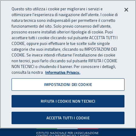
Accedi ai servizi online
For international visitors
Vai al menu principale
Vai al contenuto principale
Questo sito utilizza i cookie per migliorare i servizi e
ottimizzare l’esperienza di navigazione dell’utente. I cookie di
INAIL - Istituto Nazionale per 
natura tecnica sono indispensabili per permettere il corretto
Apri cerca
Apr
funzionamento del sito. Solo previo consenso dell’utente,
possono essere installati ulteriori tipologie di cookie. Puoi
Navigazione principale
accettare tutti i cookie cliccando sul pulsante ACCETTA TUTTI I
COOKIE, oppure puoi effettuare le tue scelte sulle singole
Pagina non disponibile
categorie che vuoi installare, cliccando su IMPOSTAZIONI DEI
COOKIE. Se invece intendi rifiutarne l’installazione dei cookie
non tecnici, puoi farlo cliccando sul pulsante RIFIUTA I COOKIE
Il contenuto non è stato trovato. Per continuare la
NON TECNICI o chiudendo il banner. Per conoscere i dettagli,
consulta la nostra
Informativa Privacy.
navigazione è possibile ritornare alla
home page
o utilizzare
il menu principale.
IMPOSTAZIONI DEI COOKIE
RIFIUTA I COOKIE NON TECNICI
Footer
ACCETTA TUTTI I COOKIE