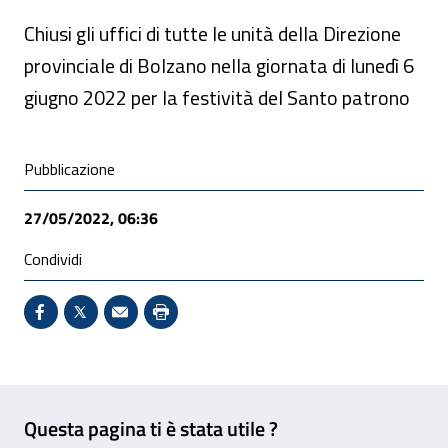
Chiusi gli uffici di tutte le unità della Direzione
provinciale di Bolzano nella giornata di lunedì 6
giugno 2022 per la festività del Santo patrono
Condivisione social
Pubblicazione
27/05/2022, 06:36
Condividi
Condividi su Facebook - Sito esterno - Apertura in 
X - Sito esterno - Apertura in nuova finestra
Invio Mail: apre il programma di posta el
Stampa pagina: scelta meno ecologic
Feedback
Questa pagina ti è stata utile ?