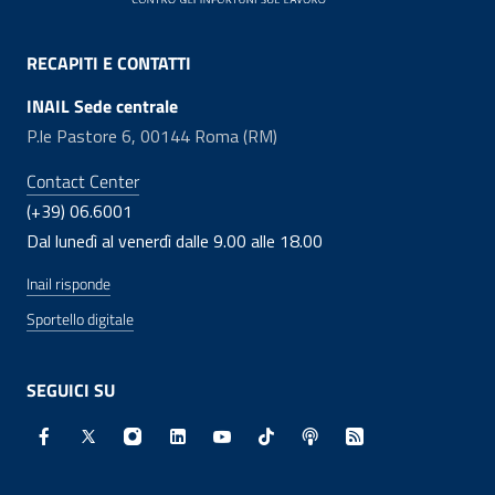
RECAPITI E CONTATTI
INAIL Sede centrale
P.le Pastore 6, 00144 Roma (RM)
Contact Center
(+39) 06.6001
Dal lunedì al venerdì dalle 9.00 alle 18.00
Inail risponde
Sportello digitale
SEGUICI SU
Facebook - Sito esterno - Apertura in nuova finestra
X - Sito esterno - Apertura in nuova finestra
Instagram - Sito esterno - Apertura in nuo
Linkedin - Sito esterno - Apertura in 
Youtube - Sito esterno - Apertur
TikTok - Sito esterno - Ape
Spreaker - Sito estern
Feed RSS - Apert