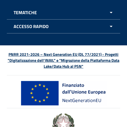
TEMATICHE
APRI 
ACCESSO RAPIDO
APRI 
PNRR 2021-2026 – Next Generation EU (DL 77/2021) - Progetti
"Digitalizzazione dell’INAIL" e "Migrazione della Piattaforma Data
Lake/Data Hub al PSN"