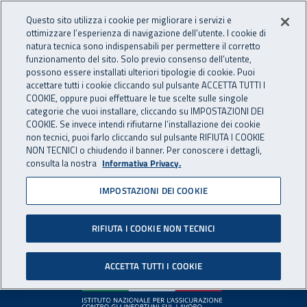
Accedi ai servizi online
For international visitors
Vai al menu principale
Vai al contenuto principale
Questo sito utilizza i cookie per migliorare i servizi e
ottimizzare l’esperienza di navigazione dell’utente. I cookie di
INAIL - Istituto Nazionale per 
natura tecnica sono indispensabili per permettere il corretto
Apri cerca
Apr
funzionamento del sito. Solo previo consenso dell’utente,
possono essere installati ulteriori tipologie di cookie. Puoi
Navigazione principale
accettare tutti i cookie cliccando sul pulsante ACCETTA TUTTI I
COOKIE, oppure puoi effettuare le tue scelte sulle singole
Pagina non disponibile
categorie che vuoi installare, cliccando su IMPOSTAZIONI DEI
COOKIE. Se invece intendi rifiutarne l’installazione dei cookie
non tecnici, puoi farlo cliccando sul pulsante RIFIUTA I COOKIE
Il contenuto non è stato trovato. Per continuare la
NON TECNICI o chiudendo il banner. Per conoscere i dettagli,
consulta la nostra
Informativa Privacy.
navigazione è possibile ritornare alla
home page
o utilizzare
il menu principale.
IMPOSTAZIONI DEI COOKIE
RIFIUTA I COOKIE NON TECNICI
Footer
ACCETTA TUTTI I COOKIE