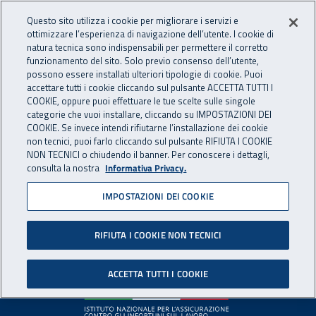
Accedi ai servizi online
For international visitors
Vai al menu principale
Vai al contenuto principale
Questo sito utilizza i cookie per migliorare i servizi e
ottimizzare l’esperienza di navigazione dell’utente. I cookie di
INAIL - Istituto Nazionale per 
natura tecnica sono indispensabili per permettere il corretto
Apri cerca
Apr
funzionamento del sito. Solo previo consenso dell’utente,
possono essere installati ulteriori tipologie di cookie. Puoi
Navigazione principale
accettare tutti i cookie cliccando sul pulsante ACCETTA TUTTI I
COOKIE, oppure puoi effettuare le tue scelte sulle singole
Pagina non disponibile
categorie che vuoi installare, cliccando su IMPOSTAZIONI DEI
COOKIE. Se invece intendi rifiutarne l’installazione dei cookie
non tecnici, puoi farlo cliccando sul pulsante RIFIUTA I COOKIE
Il contenuto non è stato trovato. Per continuare la
NON TECNICI o chiudendo il banner. Per conoscere i dettagli,
consulta la nostra
Informativa Privacy.
navigazione è possibile ritornare alla
home page
o utilizzare
il menu principale.
IMPOSTAZIONI DEI COOKIE
RIFIUTA I COOKIE NON TECNICI
Footer
ACCETTA TUTTI I COOKIE