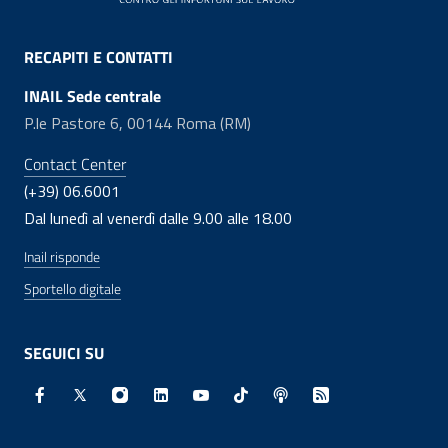
RECAPITI E CONTATTI
INAIL Sede centrale
P.le Pastore 6, 00144 Roma (RM)
Contact Center
(+39) 06.6001
Dal lunedì al venerdì dalle 9.00 alle 18.00
Inail risponde
Sportello digitale
SEGUICI SU
Facebook - Sito esterno - Apertura in nuova finestra
X - Sito esterno - Apertura in nuova finestra
Instagram - Sito esterno - Apertura in nuo
Linkedin - Sito esterno - Apertura in 
Youtube - Sito esterno - Apertur
TikTok - Sito esterno - Ape
Spreaker - Sito estern
Feed RSS - Apert