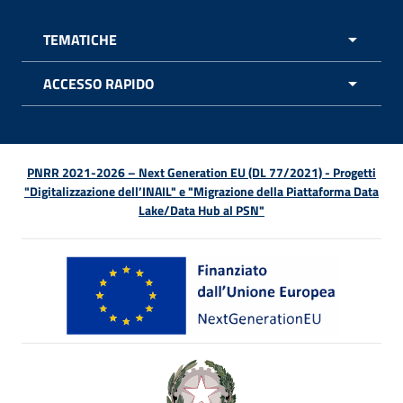
TEMATICHE
APRI 
ACCESSO RAPIDO
APRI 
PNRR 2021-2026 – Next Generation EU (DL 77/2021) - Progetti
"Digitalizzazione dell’INAIL" e "Migrazione della Piattaforma Data
Lake/Data Hub al PSN"