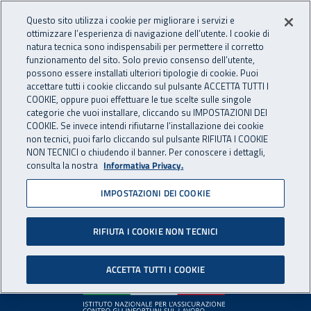
Accedi ai servizi online
For international visitors
Vai al menu principale
Vai al contenuto principale
Questo sito utilizza i cookie per migliorare i servizi e
ottimizzare l’esperienza di navigazione dell’utente. I cookie di
INAIL - Istituto Nazionale per 
natura tecnica sono indispensabili per permettere il corretto
Apri cerca
Apr
funzionamento del sito. Solo previo consenso dell’utente,
possono essere installati ulteriori tipologie di cookie. Puoi
Navigazione principale
accettare tutti i cookie cliccando sul pulsante ACCETTA TUTTI I
COOKIE, oppure puoi effettuare le tue scelte sulle singole
Pagina non disponibile
categorie che vuoi installare, cliccando su IMPOSTAZIONI DEI
COOKIE. Se invece intendi rifiutarne l’installazione dei cookie
non tecnici, puoi farlo cliccando sul pulsante RIFIUTA I COOKIE
Il contenuto non è stato trovato. Per continuare la
NON TECNICI o chiudendo il banner. Per conoscere i dettagli,
consulta la nostra
Informativa Privacy.
navigazione è possibile ritornare alla
home page
o utilizzare
il menu principale.
IMPOSTAZIONI DEI COOKIE
RIFIUTA I COOKIE NON TECNICI
Footer
ACCETTA TUTTI I COOKIE