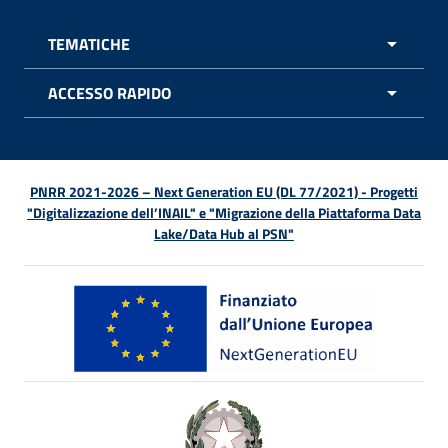
TEMATICHE
APRI 
ACCESSO RAPIDO
APRI 
PNRR 2021-2026 – Next Generation EU (DL 77/2021) - Progetti
"Digitalizzazione dell’INAIL" e "Migrazione della Piattaforma Data
Lake/Data Hub al PSN"