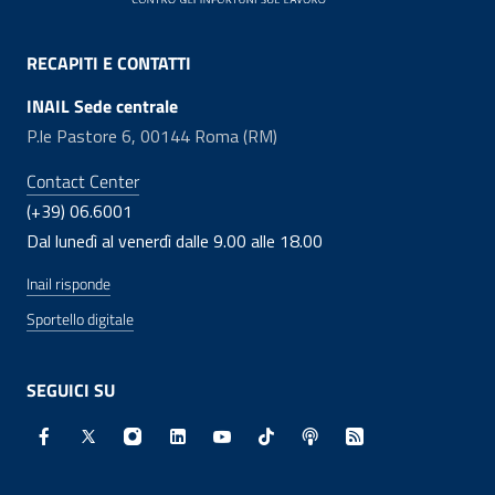
RECAPITI E CONTATTI
INAIL Sede centrale
P.le Pastore 6, 00144 Roma (RM)
Contact Center
(+39) 06.6001
Dal lunedì al venerdì dalle 9.00 alle 18.00
Inail risponde
Sportello digitale
SEGUICI SU
Facebook - Sito esterno - Apertura in nuova finestra
X - Sito esterno - Apertura in nuova finestra
Instagram - Sito esterno - Apertura in nuo
Linkedin - Sito esterno - Apertura in 
Youtube - Sito esterno - Apertur
TikTok - Sito esterno - Ape
Spreaker - Sito estern
Feed RSS - Apert