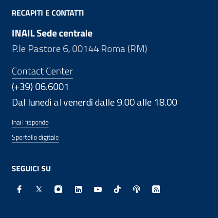
RECAPITI E CONTATTI
INAIL Sede centrale
P.le Pastore 6, 00144 Roma (RM)
Contact Center
(+39) 06.6001
Dal lunedì al venerdì dalle 9.00 alle 18.00
Inail risponde
Sportello digitale
SEGUICI SU
Facebook - Sito esterno - Apertura in nuova finestra
X - Sito esterno - Apertura in nuova finestra
Instagram - Sito esterno - Apertura in nuo
Linkedin - Sito esterno - Apertura in 
Youtube - Sito esterno - Apertur
TikTok - Sito esterno - Ape
Spreaker - Sito estern
Feed RSS - Apert