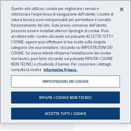
Accedi ai servizi online
For international visitors
Vai al menu principale
Vai al contenuto principale
Questo sito utilizza i cookie per migliorare i servizi e
ottimizzare l’esperienza di navigazione dell’utente. I cookie di
INAIL - Istituto Nazionale per 
natura tecnica sono indispensabili per permettere il corretto
Apri cerca
Apr
funzionamento del sito. Solo previo consenso dell’utente,
possono essere installati ulteriori tipologie di cookie. Puoi
Navigazione principale
accettare tutti i cookie cliccando sul pulsante ACCETTA TUTTI I
COOKIE, oppure puoi effettuare le tue scelte sulle singole
Navigazione - Ti trovi in:
Home
Inail comunica
Avvisi
categorie che vuoi installare, cliccando su IMPOSTAZIONI DEI
COOKIE. Se invece intendi rifiutarne l’installazione dei cookie
non tecnici, puoi farlo cliccando sul pulsante RIFIUTA I COOKIE
Centro Riabilitazione
NON TECNICI o chiudendo il banner. Per conoscere i dettagli,
consulta la nostra
Informativa Privacy.
Motoria Volterra: chiusure
IMPOSTAZIONI DEI COOKIE
programmate 2022 - 2023
RIFIUTA I COOKIE NON TECNICI
Sono programmati i periodi di chiusura per
l'anno 2022 - 2023 del Centro Riabilitazione
ACCETTA TUTTI I COOKIE
Motoria Volterra