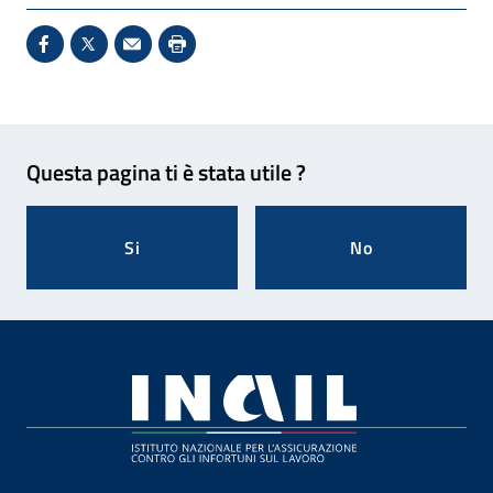
Condividi su Facebook - Sito esterno - Apertura in 
X - Sito esterno - Apertura in nuova finestra
Invio Mail: apre il programma di posta el
Stampa pagina: scelta meno ecologic
Feedback
Questa pagina ti è stata utile ?
Si
No
Footer