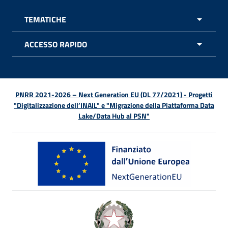
TEMATICHE
APRI 
ACCESSO RAPIDO
APRI 
PNRR 2021-2026 – Next Generation EU (DL 77/2021) - Progetti
"Digitalizzazione dell’INAIL" e "Migrazione della Piattaforma Data
Lake/Data Hub al PSN"