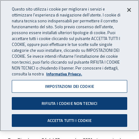
Accedi ai servizi online
For international visitors
Vai al menu principale
Vai al contenuto principale
Questo sito utilizza i cookie per migliorare i servizi e
ottimizzare l’esperienza di navigazione dell’utente. I cookie di
INAIL - Istituto Nazionale per 
natura tecnica sono indispensabili per permettere il corretto
Apri cerca
Apr
funzionamento del sito. Solo previo consenso dell’utente,
possono essere installati ulteriori tipologie di cookie. Puoi
Navigazione principale
accettare tutti i cookie cliccando sul pulsante ACCETTA TUTTI I
COOKIE, oppure puoi effettuare le tue scelte sulle singole
Navigazione - Ti trovi in:
Home
Inail comunica
Avvisi
categorie che vuoi installare, cliccando su IMPOSTAZIONI DEI
COOKIE. Se invece intendi rifiutarne l’installazione dei cookie
non tecnici, puoi farlo cliccando sul pulsante RIFIUTA I COOKIE
Dt Caltanissetta-Enna:
NON TECNICI o chiudendo il banner. Per conoscere i dettagli,
consulta la nostra
Informativa Privacy.
chiusura dell’Agenzia di
IMPOSTAZIONI DEI COOKIE
Gela (CL)
RIFIUTA I COOKIE NON TECNICI
Dal 1° dicembre 2021 chiude l'Agenzia di Gela
(CL), ubicata in via Palazzi n. 87
ACCETTA TUTTI I COOKIE