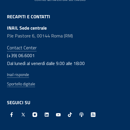
RECAPITI E CONTATTI
INAIL Sede centrale
P.le Pastore 6, 00144 Roma (RM)
Contact Center
(+39) 06.6001
Dal lunedì al venerdì dalle 9.00 alle 18.00
Inail risponde
Sportello digitale
SEGUICI SU
Facebook - Sito esterno - Apertura in nuova finestra
X - Sito esterno - Apertura in nuova finestra
Instagram - Sito esterno - Apertura in nuo
Linkedin - Sito esterno - Apertura in 
Youtube - Sito esterno - Apertur
TikTok - Sito esterno - Ape
Spreaker - Sito estern
Feed RSS - Apert