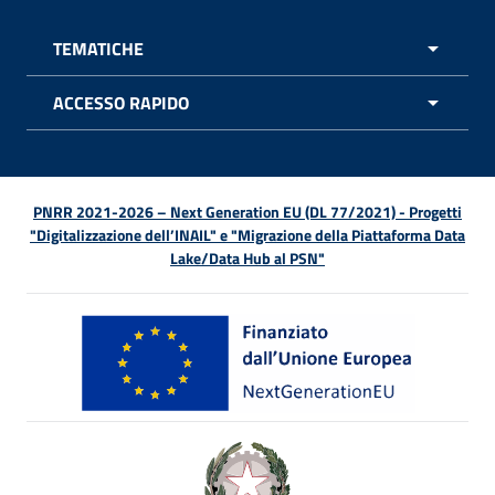
TEMATICHE
APRI 
ACCESSO RAPIDO
APRI 
PNRR 2021-2026 – Next Generation EU (DL 77/2021) - Progetti
"Digitalizzazione dell’INAIL" e "Migrazione della Piattaforma Data
Lake/Data Hub al PSN"