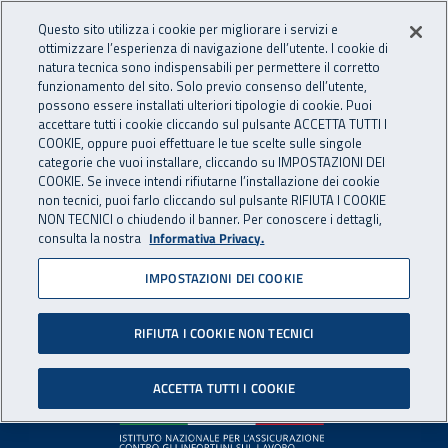
Accedi ai servizi online
For international visitors
Vai al menu principale
Vai al contenuto principale
Questo sito utilizza i cookie per migliorare i servizi e
ottimizzare l’esperienza di navigazione dell’utente. I cookie di
INAIL - Istituto Nazionale per 
natura tecnica sono indispensabili per permettere il corretto
Apri cerca
Apr
funzionamento del sito. Solo previo consenso dell’utente,
possono essere installati ulteriori tipologie di cookie. Puoi
Navigazione principale
accettare tutti i cookie cliccando sul pulsante ACCETTA TUTTI I
COOKIE, oppure puoi effettuare le tue scelte sulle singole
Pagina non disponibile
categorie che vuoi installare, cliccando su IMPOSTAZIONI DEI
COOKIE. Se invece intendi rifiutarne l’installazione dei cookie
non tecnici, puoi farlo cliccando sul pulsante RIFIUTA I COOKIE
Il contenuto non è stato trovato. Per continuare la
NON TECNICI o chiudendo il banner. Per conoscere i dettagli,
consulta la nostra
Informativa Privacy.
navigazione è possibile ritornare alla
home page
o utilizzare
il menu principale.
IMPOSTAZIONI DEI COOKIE
RIFIUTA I COOKIE NON TECNICI
Footer
ACCETTA TUTTI I COOKIE