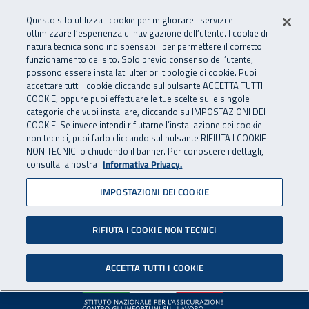
Accedi ai servizi online
For international visitors
Vai al menu principale
Vai al contenuto principale
Questo sito utilizza i cookie per migliorare i servizi e
ottimizzare l’esperienza di navigazione dell’utente. I cookie di
INAIL - Istituto Nazionale per 
natura tecnica sono indispensabili per permettere il corretto
Apri cerca
Apr
funzionamento del sito. Solo previo consenso dell’utente,
possono essere installati ulteriori tipologie di cookie. Puoi
Navigazione principale
accettare tutti i cookie cliccando sul pulsante ACCETTA TUTTI I
COOKIE, oppure puoi effettuare le tue scelte sulle singole
Pagina non disponibile
categorie che vuoi installare, cliccando su IMPOSTAZIONI DEI
COOKIE. Se invece intendi rifiutarne l’installazione dei cookie
non tecnici, puoi farlo cliccando sul pulsante RIFIUTA I COOKIE
Il contenuto non è stato trovato. Per continuare la
NON TECNICI o chiudendo il banner. Per conoscere i dettagli,
consulta la nostra
Informativa Privacy.
navigazione è possibile ritornare alla
home page
o utilizzare
il menu principale.
IMPOSTAZIONI DEI COOKIE
RIFIUTA I COOKIE NON TECNICI
Footer
ACCETTA TUTTI I COOKIE