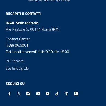
RECAPITI E CONTATTI
INAIL Sede centrale
P.le Pastore 6, 00144 Roma (RM)
Contact Center
(+39) 06.6001
Dal lunedì al venerdì dalle 9.00 alle 18.00
Inail risponde
Sportello digitale
SEGUICI SU
Facebook - Sito esterno - Apertura in nuova finestra
X - Sito esterno - Apertura in nuova finestra
Instagram - Sito esterno - Apertura in nuo
Linkedin - Sito esterno - Apertura in 
Youtube - Sito esterno - Apertur
TikTok - Sito esterno - Ape
Spreaker - Sito estern
Feed RSS - Apert