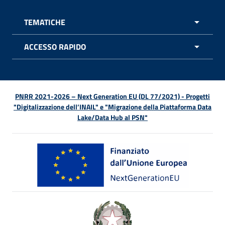
TEMATICHE
APRI 
ACCESSO RAPIDO
APRI 
PNRR 2021-2026 – Next Generation EU (DL 77/2021) - Progetti
"Digitalizzazione dell’INAIL" e "Migrazione della Piattaforma Data
Lake/Data Hub al PSN"