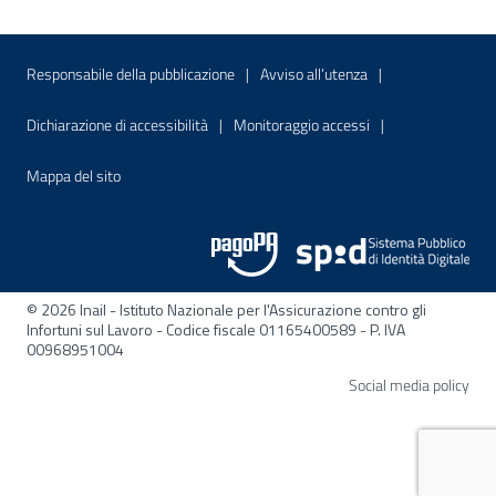
Menu di servizio
Sito interno - Apre in una nuova finestr
Sito interno - Apre
Responsabile della pubblicazione
Avviso all’utenza
Sito interno - Apre in una nuova finestra
Sito interno - Apre
Dichiarazione di accessibilità
Monitoraggio accessi
Sito interno - Apre nella stessa finestra
Mappa del sito
© 2026 Inail - Istituto Nazionale per l'Assicurazione contro gli
Infortuni sul Lavoro - Codice fiscale 01165400589 - P. IVA
00968951004
Apre
Social media policy