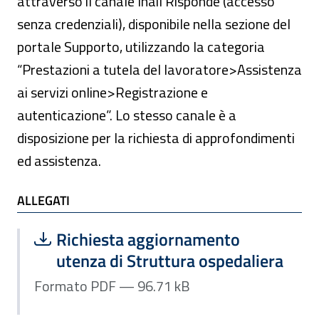
attraverso il canale Inail Risponde (accesso
senza credenziali), disponibile nella sezione del
portale Supporto, utilizzando la categoria
“Prestazioni a tutela del lavoratore>Assistenza
ai servizi online>Registrazione e
autenticazione”. Lo stesso canale è a
disposizione per la richiesta di approfondimenti
ed assistenza.
ALLEGATI
ALLEGATI
Scarica file:
Formato PDF — Dimensione 96.71 kB
Richiesta aggiornamento
utenza di Struttura ospedaliera
Formato PDF — 96.71 kB