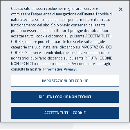
Accedi ai servizi online
For international visitors
Vai al menu principale
Vai al contenuto principale
Questo sito utilizza i cookie per migliorare i servizi e
ottimizzare l’esperienza di navigazione dell’utente. I cookie di
INAIL - Istituto Nazionale per 
natura tecnica sono indispensabili per permettere il corretto
Apri cerca
Apr
funzionamento del sito. Solo previo consenso dell’utente,
possono essere installati ulteriori tipologie di cookie. Puoi
Navigazione principale
accettare tutti i cookie cliccando sul pulsante ACCETTA TUTTI I
COOKIE, oppure puoi effettuare le tue scelte sulle singole
Navigazione - Ti trovi in:
Home
Inail comunica
Avvisi
categorie che vuoi installare, cliccando su IMPOSTAZIONI DEI
COOKIE. Se invece intendi rifiutarne l’installazione dei cookie
non tecnici, puoi farlo cliccando sul pulsante RIFIUTA I COOKIE
Nuove modalità di accesso
NON TECNICI o chiudendo il banner. Per conoscere i dettagli,
consulta la nostra
Informativa Privacy.
per le utenze di Struttura
IMPOSTAZIONI DEI COOKIE
ospedaliera
RIFIUTA I COOKIE NON TECNICI
Entro il 30 settembre 2021 sono disabilitate le
utenze di “Struttura Ospedaliera” e sostituite
ACCETTA TUTTI I COOKIE
dal codice fiscale del legale rappresentante.