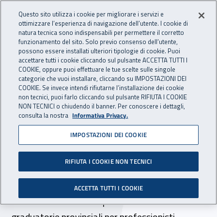
Accedi ai servizi online
For international visitors
Vai al menu principale
Vai al contenuto principale
Questo sito utilizza i cookie per migliorare i servizi e
ottimizzare l’esperienza di navigazione dell’utente. I cookie di
INAIL - Istituto Nazionale per 
natura tecnica sono indispensabili per permettere il corretto
Apri cerca
Apr
funzionamento del sito. Solo previo consenso dell’utente,
possono essere installati ulteriori tipologie di cookie. Puoi
Navigazione principale
accettare tutti i cookie cliccando sul pulsante ACCETTA TUTTI I
COOKIE, oppure puoi effettuare le tue scelte sulle singole
Navigazione - Ti trovi in:
Home
Inail comunica
Avvisi
categorie che vuoi installare, cliccando su IMPOSTAZIONI DEI
COOKIE. Se invece intendi rifiutarne l’installazione dei cookie
non tecnici, puoi farlo cliccando sul pulsante RIFIUTA I COOKIE
Dr Liguria: esito della
NON TECNICI o chiudendo il banner. Per conoscere i dettagli,
consulta la nostra
Informativa Privacy.
selezione comparativa per
IMPOSTAZIONI DEI COOKIE
formazione graduatorie
psicologi
RIFIUTA I COOKIE NON TECNICI
Pubblicato l'elenco degli ammessi e degli esclusi
ACCETTA TUTTI I COOKIE
relativo alla selezione per la formazione delle
graduatorie provinciali per professionisti