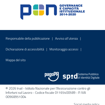
Menu di servizio
Sito interno - Apre in una nuova finestr
Sito interno - Apre
Responsabile della pubblicazione
Avviso all’utenza
Sito interno - Apre in una nuova finestra
Sito interno - Apre
Dichiarazione di accessibilità
Monitoraggio accessi
Sito interno - Apre nella stessa finestra
Mappa del sito
© 2026 Inail - Istituto Nazionale per l'Assicurazione contro gli
Infortuni sul Lavoro - Codice fiscale 01165400589 - P. IVA
00968951004
Apre
Social media policy