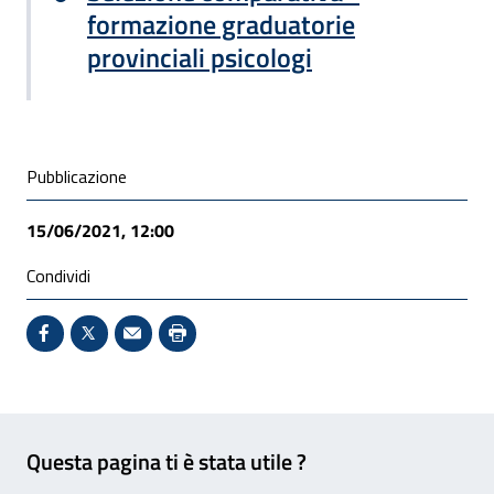
formazione graduatorie
provinciali psicologi
Condivisione social
Pubblicazione
15/06/2021, 12:00
Condividi
Condividi su Facebook - Sito esterno - Apertura in 
X - Sito esterno - Apertura in nuova finestra
Invio Mail: apre il programma di posta el
Stampa pagina: scelta meno ecologic
Feedback
Questa pagina ti è stata utile ?