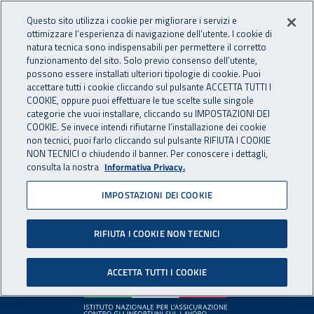
Accedi ai servizi online
For international visitors
Vai al menu principale
Vai al contenuto principale
Questo sito utilizza i cookie per migliorare i servizi e
ottimizzare l’esperienza di navigazione dell’utente. I cookie di
INAIL - Istituto Nazionale per 
natura tecnica sono indispensabili per permettere il corretto
Apri cerca
Apr
funzionamento del sito. Solo previo consenso dell’utente,
possono essere installati ulteriori tipologie di cookie. Puoi
Navigazione principale
accettare tutti i cookie cliccando sul pulsante ACCETTA TUTTI I
COOKIE, oppure puoi effettuare le tue scelte sulle singole
Pagina non disponibile
categorie che vuoi installare, cliccando su IMPOSTAZIONI DEI
COOKIE. Se invece intendi rifiutarne l’installazione dei cookie
non tecnici, puoi farlo cliccando sul pulsante RIFIUTA I COOKIE
Il contenuto non è stato trovato. Per continuare la
NON TECNICI o chiudendo il banner. Per conoscere i dettagli,
consulta la nostra
Informativa Privacy.
navigazione è possibile ritornare alla
home page
o utilizzare
il menu principale.
IMPOSTAZIONI DEI COOKIE
RIFIUTA I COOKIE NON TECNICI
Footer
ACCETTA TUTTI I COOKIE