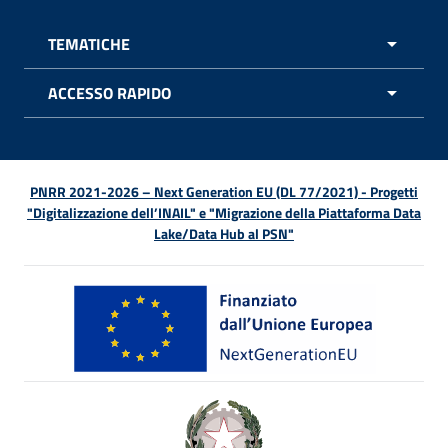
TEMATICHE
APRI 
ACCESSO RAPIDO
APRI 
PNRR 2021-2026 – Next Generation EU (DL 77/2021) - Progetti
"Digitalizzazione dell’INAIL" e "Migrazione della Piattaforma Data
Lake/Data Hub al PSN"