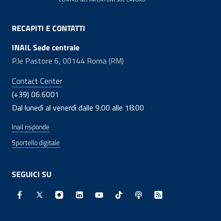
RECAPITI E CONTATTI
INAIL Sede centrale
P.le Pastore 6, 00144 Roma (RM)
Contact Center
(+39) 06.6001
Dal lunedì al venerdì dalle 9.00 alle 18.00
Inail risponde
Sportello digitale
SEGUICI SU
Facebook - Sito esterno - Apertura in nuova finestra
X - Sito esterno - Apertura in nuova finestra
Instagram - Sito esterno - Apertura in nuo
Linkedin - Sito esterno - Apertura in 
Youtube - Sito esterno - Apertur
TikTok - Sito esterno - Ape
Spreaker - Sito estern
Feed RSS - Apert