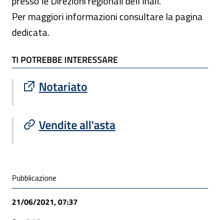
presso le Direzioni regionali dell’Inail.
Per maggiori informazioni consultare la pagina
dedicata.
TI POTREBBE INTERESSARE
TI POTREBBE INTERESSARE
Sito esterno : apre una nuova finestra
Notariato
Vendite all'asta
Condivisione social
Pubblicazione
21/06/2021, 07:37