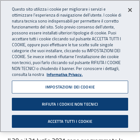
Accedi ai servizi online
For international visitors
Vai al menu principale
Vai al contenuto principale
Questo sito utilizza i cookie per migliorare i servizi e
ottimizzare l’esperienza di navigazione dell’utente. I cookie di
INAIL - Istituto Nazionale per 
natura tecnica sono indispensabili per permettere il corretto
Apri cerca
Apr
funzionamento del sito. Solo previo consenso dell’utente,
possono essere installati ulteriori tipologie di cookie. Puoi
Navigazione principale
accettare tutti i cookie cliccando sul pulsante ACCETTA TUTTI I
COOKIE, oppure puoi effettuare le tue scelte sulle singole
Navigazione - Ti trovi in:
Home
Inail comunica
Avvisi
categorie che vuoi installare, cliccando su IMPOSTAZIONI DEI
COOKIE. Se invece intendi rifiutarne l’installazione dei cookie
non tecnici, puoi farlo cliccando sul pulsante RIFIUTA I COOKIE
Aste immobiliari: pubblicate
NON TECNICI o chiudendo il banner. Per conoscere i dettagli,
consulta la nostra
Informativa Privacy.
le aste programmate per il
IMPOSTAZIONI DEI COOKIE
mese di luglio 2021
RIFIUTA I COOKIE NON TECNICI
Il 20 e il 21 luglio 2021 si svolgono le nuove
vendite all'asta del patrimonio Inail.
ACCETTA TUTTI I COOKIE