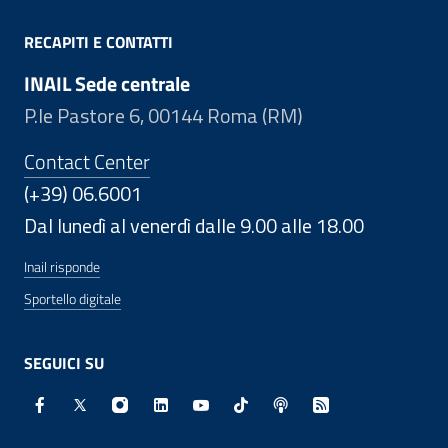
RECAPITI E CONTATTI
INAIL Sede centrale
P.le Pastore 6, 00144 Roma (RM)
Contact Center
(+39) 06.6001
Dal lunedì al venerdì dalle 9.00 alle 18.00
Inail risponde
Sportello digitale
SEGUICI SU
Facebook - Sito esterno - Apertura in nuova finestra
X - Sito esterno - Apertura in nuova finestra
Instagram - Sito esterno - Apertura in nuo
Linkedin - Sito esterno - Apertura in 
Youtube - Sito esterno - Apertur
TikTok - Sito esterno - Ape
Spreaker - Sito estern
Feed RSS - Apert