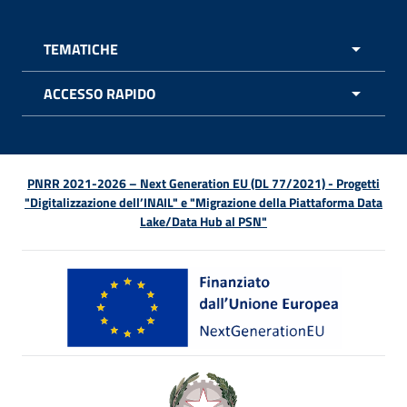
TEMATICHE
APRI 
ACCESSO RAPIDO
APRI 
PNRR 2021-2026 – Next Generation EU (DL 77/2021) - Progetti
"Digitalizzazione dell’INAIL" e "Migrazione della Piattaforma Data
Lake/Data Hub al PSN"