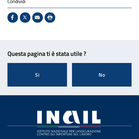
Condividi
Condividi su Facebook - Sito esterno - Apertura in 
X - Sito esterno - Apertura in nuova finestra
Invio Mail: apre il programma di posta el
Stampa pagina: scelta meno ecologic
Feedback
Questa pagina ti è stata utile ?
Si
No
Footer