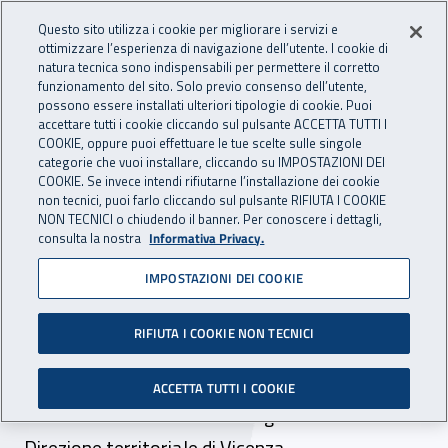
Accedi ai servizi online
For international visitors
Vai al menu principale
Vai al contenuto principale
Questo sito utilizza i cookie per migliorare i servizi e
ottimizzare l’esperienza di navigazione dell’utente. I cookie di
INAIL - Istituto Nazionale per 
natura tecnica sono indispensabili per permettere il corretto
Apri cerca
Apr
funzionamento del sito. Solo previo consenso dell’utente,
possono essere installati ulteriori tipologie di cookie. Puoi
Navigazione principale
accettare tutti i cookie cliccando sul pulsante ACCETTA TUTTI I
COOKIE, oppure puoi effettuare le tue scelte sulle singole
Navigazione - Ti trovi in:
Home
Inail comunica
Avvisi
categorie che vuoi installare, cliccando su IMPOSTAZIONI DEI
COOKIE. Se invece intendi rifiutarne l’installazione dei cookie
non tecnici, puoi farlo cliccando sul pulsante RIFIUTA I COOKIE
Dr Veneto: variazione
NON TECNICI o chiudendo il banner. Per conoscere i dettagli,
consulta la nostra
Informativa Privacy.
dell’assetto territoriale
IMPOSTAZIONI DEI COOKIE
della Direzione territoriale
di Vicenza
RIFIUTA I COOKIE NON TECNICI
Disponibili indicazioni sulla nuova articolazione
ACCETTA TUTTI I COOKIE
territoriale della Direzione regionale Veneto -
Direzione territoriale di Vicenza