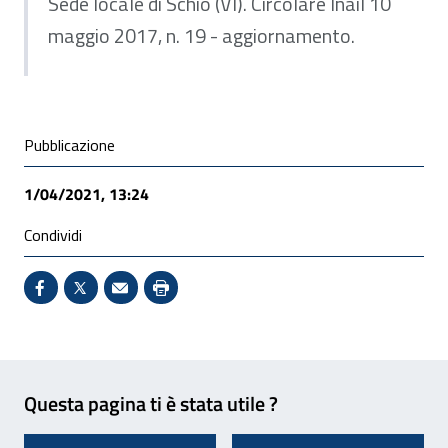
Sede locale di Schio (VI). Circolare Inail 10
maggio 2017, n. 19 - aggiornamento.
Condivisione social
Pubblicazione
1/04/2021, 13:24
Condividi
Condividi su Facebook - Sito esterno - Apertura in 
X - Sito esterno - Apertura in nuova finestra
Invio Mail: apre il programma di posta el
Stampa pagina: scelta meno ecologic
Feedback
Questa pagina ti è stata utile ?