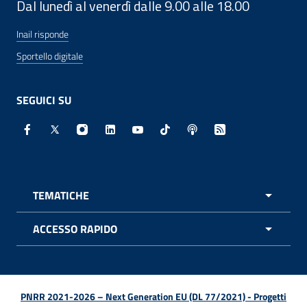
Dal lunedì al venerdì dalle 9.00 alle 18.00
Inail risponde
Sportello digitale
SEGUICI SU
Facebook - Sito esterno - Apertura in nuova finestra
X - Sito esterno - Apertura in nuova finestra
Instagram - Sito esterno - Apertura in nuo
Linkedin - Sito esterno - Apertura in 
Youtube - Sito esterno - Apertur
TikTok - Sito esterno - Ape
Spreaker - Sito estern
Feed RSS - Apert
TEMATICHE
APRI 
ACCESSO RAPIDO
APRI 
PNRR 2021-2026 – Next Generation EU (DL 77/2021) - Progetti