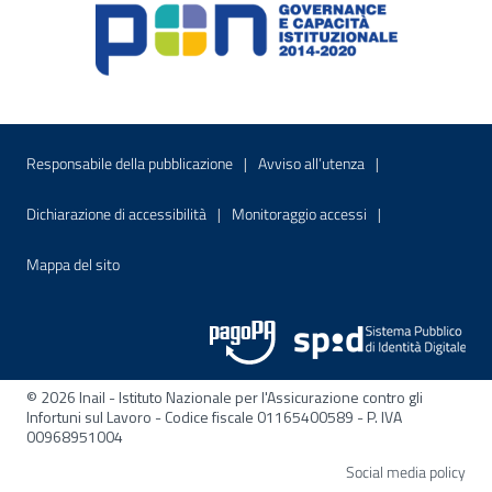
Menu di servizio
Sito interno - Apre in una nuova finestr
Sito interno - Apre
Responsabile della pubblicazione
Avviso all’utenza
Sito interno - Apre in una nuova finestra
Sito interno - Apre
Dichiarazione di accessibilità
Monitoraggio accessi
Sito interno - Apre nella stessa finestra
Mappa del sito
© 2026 Inail - Istituto Nazionale per l'Assicurazione contro gli
Infortuni sul Lavoro - Codice fiscale 01165400589 - P. IVA
00968951004
Apre
Social media policy