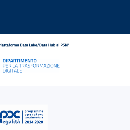
 Piattaforma Data Lake/Data Hub al PSN"