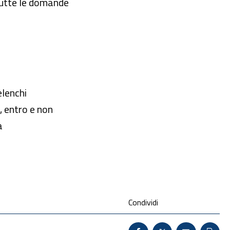
 tutte le domande
elenchi
, entro e non
a
Condividi