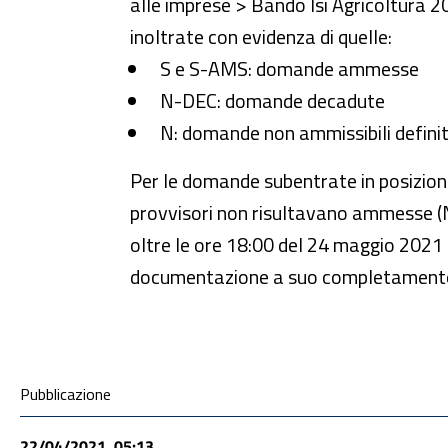
alle imprese > Bando Isi Agricoltura 20
inoltrate con evidenza di quelle:
S e S-AMS: domande ammesse
N-DEC: domande decadute
N: domande non ammissibili defini
Per le domande subentrate in posizione 
provvisori non risultavano ammesse (N
oltre le ore 18:00 del 24 maggio 2021 
documentazione a suo completament
Condivisione social
Pubblicazione
22/04/2021, 05:13