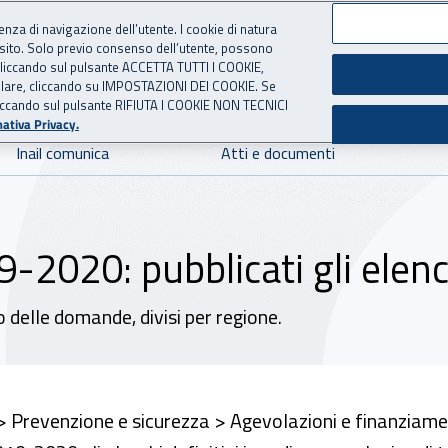
ienza di navigazione dell’utente. I cookie di natura
 sito. Solo previo consenso dell’utente, possono
 per l'Assicurazione contro 
ie cliccando sul pulsante ACCETTA TUTTI I COOKIE,
tallare, cliccando su IMPOSTAZIONI DEI COOKIE. Se
o cliccando sul pulsante RIFIUTA I COOKIE NON TECNICI
ativa Privacy.
Inail comunica
Atti e documenti
-2020: pubblicati gli elench
co delle domande, divisi per regione.
 > Prevenzione e sicurezza > Agevolazioni e finanziamen