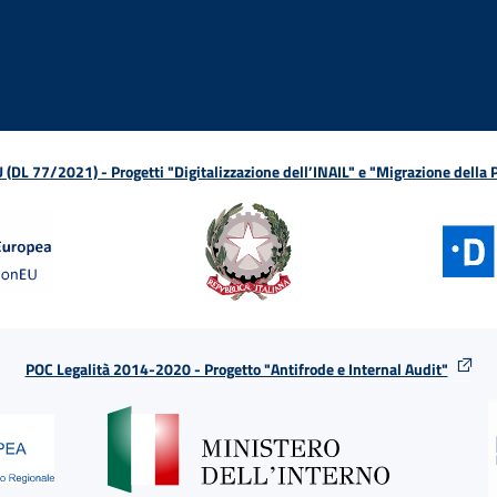
ova finestra
in nuova finestra
tura in nuova finestra
 Apertura in nuova finestra
sterno - Apertura in nuova finestra
Apertura nella stessa finestra
L 77/2021) - Progetti "Digitalizzazione dell’INAIL" e "Migrazione della
POC Legalità 2014-2020 - Progetto "Antifrode e Internal Audit"