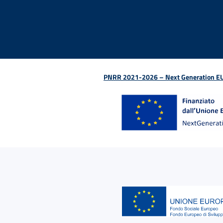
Facebook - Sito esterno - Apertura in nuova finestra
X - Sito esterno - Apertura in nuova finestra
Instagram - Sito esterno - Apertura in nu
Linkedin - Sito esterno - Apertura 
Youtube - Sito esterno - Aper
TikTok - Sito esterno -
Spreaker - Sito e
Feed RSS - 
PNRR 2021-2026 – Next Generation EU (D