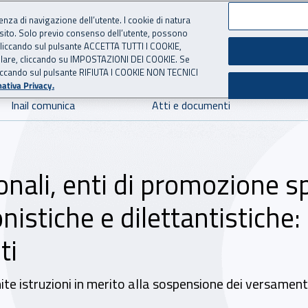
ienza di navigazione dell’utente. I cookie di natura
 sito. Solo previo consenso dell’utente, possono
 per l'Assicurazione contro 
ie cliccando sul pulsante ACCETTA TUTTI I COOKIE,
tallare, cliccando su IMPOSTAZIONI DEI COOKIE. Se
o cliccando sul pulsante RIFIUTA I COOKIE NON TECNICI
ativa Privacy.
Inail comunica
Atti e documenti
onali, enti di promozione sp
onistiche e dilettantistiche
ti
nite istruzioni in merito alla sospensione dei versame