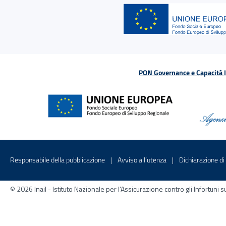
PON Governance e Capacità Is
Menu di servizio
Sito interno - Apre in una nuova finestr
Sito interno - Apre
Responsabile della pubblicazione
Avviso all’utenza
Dichiarazione di 
© 2026 Inail - Istituto Nazionale per l'Assicurazione contro gli Infortu