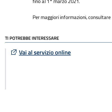
fino al 1° marzo 2021.
Per maggiori informazioni, consultare l
TI POTREBBE INTERESSARE
TI POTREBBE INTERESSARE
Sito esterno : apre una nuova finestra
Vai al servizio online