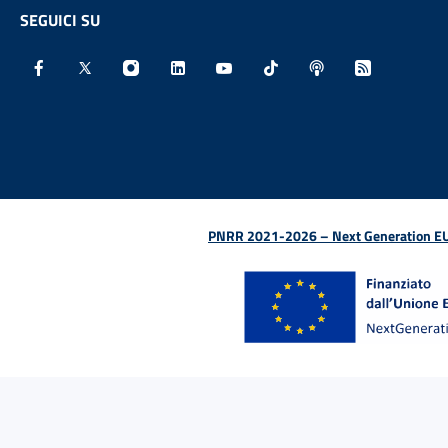
SEGUICI SU
Facebook - Sito esterno - Apertura in nuova finestra
X - Sito esterno - Apertura in nuova finestra
Instagram - Sito esterno - Apertura in nu
Linkedin - Sito esterno - Apertura 
Youtube - Sito esterno - Aper
TikTok - Sito esterno -
Spreaker - Sito e
Feed RSS - 
PNRR 2021-2026 – Next Generation EU (D