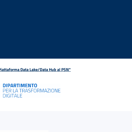
 Piattaforma Data Lake/Data Hub al PSN"