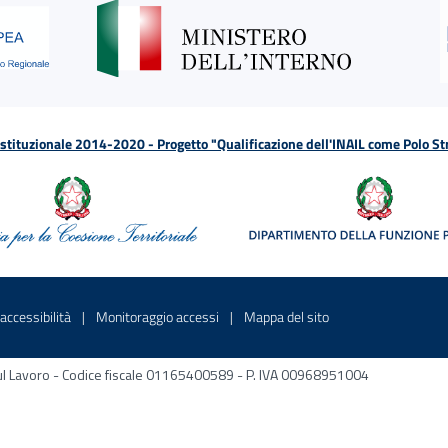
tituzionale 2014-2020 - Progetto "Qualificazione dell'INAIL come Polo St
a
 in una nuova finestra
Sito interno - Apre in una nuova finestra
Sito interno - Apre in una nuova fines
Sito interno - Apre 
accessibilità
Monitoraggio accessi
Mappa del sito
ni sul Lavoro - Codice fiscale 01165400589 - P. IVA 00968951004