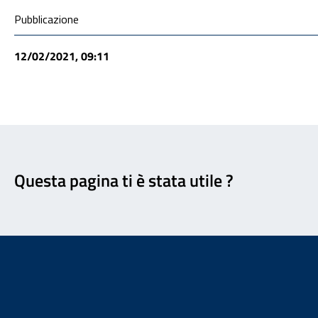
Condivisione social
Pubblicazione
12/02/2021, 09:11
Feedback
Questa pagina ti è stata utile ?
Footer