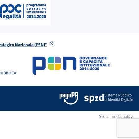
rategico Nazionale (PSN)"
tra
nella stessa finestra
Apr
Social media policy