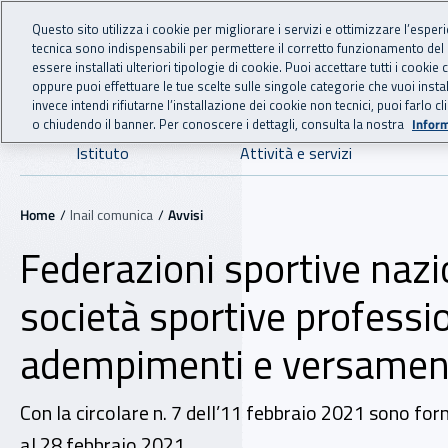
For international visitors
Vai al menu principale
Vai al contenuto principale
Questo sito utilizza i cookie per migliorare i servizi e ottimizzare l’esper
tecnica sono indispensabili per permettere il corretto funzionamento del
INAIL - Istituto Nazionale
essere installati ulteriori tipologie di cookie. Puoi accettare tutti i cook
oppure puoi effettuare le tue scelte sulle singole categorie che vuoi ins
invece intendi rifiutarne l’installazione dei cookie non tecnici, puoi farl
o chiudendo il banner. Per conoscere i dettagli, consulta la nostra
Inform
Navigazione principale
Istituto
Attività e servizi
Navigazione - Ti trovi in:
Home
Inail comunica
Avvisi
Federazioni sportive nazi
società sportive professi
adempimenti e versamen
Con la circolare n. 7 dell’11 febbraio 2021 sono for
al 28 febbraio 2021.