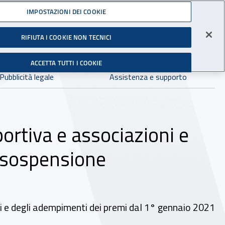
Accedi ai servizi online
IMPOSTAZIONI DEI COOKIE
gli Infortuni sul Lavoro
RIFIUTA I COOKIE NON TECNICI
Facebook - Sito esterno - Apertura in nuova finestra
X - Sito esterno - Apertura in nuova finestra
Instagram - Sito esterno - Apertura in 
Linkedin - Sito esterno - Apertur
Youtube - Sito esterno - A
Tiktok - Sito estern
Spreaker - Si
Feed R
in:
tutto INAIL.it
Avvia r
ACCETTA TUTTI I COOKIE
Dove cercare:
Pubblicità legale
Assistenza e supporto
ortiva e associazioni e
: sospensione
nti e degli adempimenti dei premi dal 1° gennaio 2021