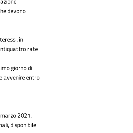
dazione
 che devono
eressi, in
entiquattro rate
timo giorno di
e avvenire entro
° marzo 2021,
ali, disponibile