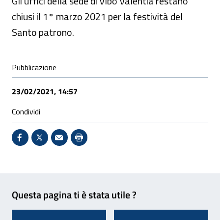
Gli uffici della sede di Vibo Valentia restano
chiusi il 1° marzo 2021 per la festività del
Santo patrono.
Condivisione social
Pubblicazione
23/02/2021, 14:57
Condividi
Condividi su Facebook - Sito esterno - Apertura in 
X - Sito esterno - Apertura in nuova finestra
Invio Mail: apre il programma di posta el
Stampa pagina: scelta meno ecologic
Feedback
Questa pagina ti è stata utile ?