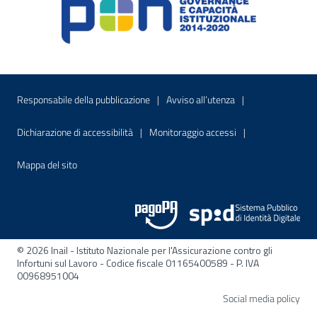
Menu di servizio
Sito interno - Apre in una nuova finestr
Sito interno - Apre
Responsabile della pubblicazione
Avviso all’utenza
Sito interno - Apre in una nuova finestra
Sito interno - Apre
Dichiarazione di accessibilità
Monitoraggio accessi
Sito interno - Apre nella stessa finestra
Mappa del sito
© 2026 Inail - Istituto Nazionale per l'Assicurazione contro gli
Infortuni sul Lavoro - Codice fiscale 01165400589 - P. IVA
00968951004
Apre
Social media policy