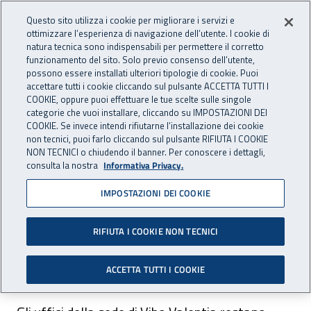
Accedi ai servizi online
For international visitors
Vai al menu principale
Vai al contenuto principale
Questo sito utilizza i cookie per migliorare i servizi e
ottimizzare l’esperienza di navigazione dell’utente. I cookie di
INAIL - Istituto Nazionale per 
natura tecnica sono indispensabili per permettere il corretto
Apri cerca
Apr
funzionamento del sito. Solo previo consenso dell’utente,
possono essere installati ulteriori tipologie di cookie. Puoi
Navigazione principale
accettare tutti i cookie cliccando sul pulsante ACCETTA TUTTI I
COOKIE, oppure puoi effettuare le tue scelte sulle singole
Navigazione - Ti trovi in:
Home
Inail comunica
Avvisi
categorie che vuoi installare, cliccando su IMPOSTAZIONI DEI
COOKIE. Se invece intendi rifiutarne l’installazione dei cookie
non tecnici, puoi farlo cliccando sul pulsante RIFIUTA I COOKIE
Dr Calabria: chiusura uffici
NON TECNICI o chiudendo il banner. Per conoscere i dettagli,
consulta la nostra
Informativa Privacy.
sede Vibo Valentia per la
IMPOSTAZIONI DEI COOKIE
festività del Santo patrono
RIFIUTA I COOKIE NON TECNICI
Nella giornata del 1° marzo 2021 restano
chiusi gli uffici della sede di Vibo Valentia.
ACCETTA TUTTI I COOKIE