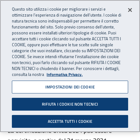
Accedi ai servizi online
For international visitors
Vai al menu principale
Vai al contenuto principale
Questo sito utilizza i cookie per migliorare i servizi e
ottimizzare l’esperienza di navigazione dell’utente. I cookie di
INAIL - Istituto Nazionale per 
natura tecnica sono indispensabili per permettere il corretto
Apri cerca
Apr
funzionamento del sito. Solo previo consenso dell’utente,
possono essere installati ulteriori tipologie di cookie. Puoi
Navigazione principale
accettare tutti i cookie cliccando sul pulsante ACCETTA TUTTI I
COOKIE, oppure puoi effettuare le tue scelte sulle singole
Navigazione - Ti trovi in:
Home
Inail comunica
Avvisi
categorie che vuoi installare, cliccando su IMPOSTAZIONI DEI
COOKIE. Se invece intendi rifiutarne l’installazione dei cookie
non tecnici, puoi farlo cliccando sul pulsante RIFIUTA I COOKIE
Certificazione Unica 2021
NON TECNICI o chiudendo il banner. Per conoscere i dettagli,
consulta la nostra
Informativa Privacy.
relativa ai redditi percepiti
IMPOSTAZIONI DEI COOKIE
nel corso dell’anno 2020
RIFIUTA I COOKIE NON TECNICI
Disponibile, dal 31 marzo 2021, la CU 2021.
ACCETTA TUTTI I COOKIE
La Certificazione Unica 2021 può essere