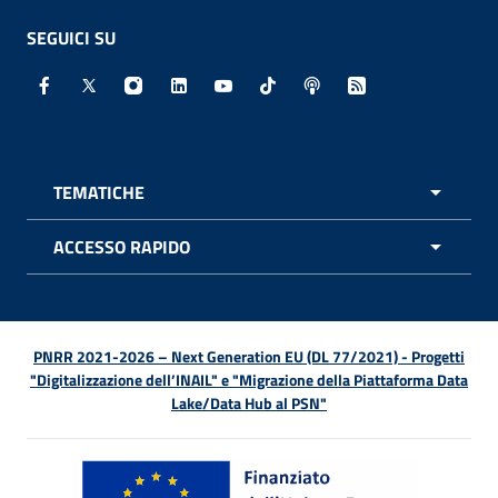
SEGUICI SU
Facebook - Sito esterno - Apertura in nuova finestra
X - Sito esterno - Apertura in nuova finestra
Instagram - Sito esterno - Apertura in nuo
Linkedin - Sito esterno - Apertura in 
Youtube - Sito esterno - Apertur
TikTok - Sito esterno - Ape
Spreaker - Sito estern
Feed RSS - Apert
TEMATICHE
APRI 
ACCESSO RAPIDO
APRI 
PNRR 2021-2026 – Next Generation EU (DL 77/2021) - Progetti
"Digitalizzazione dell’INAIL" e "Migrazione della Piattaforma Data
Lake/Data Hub al PSN"