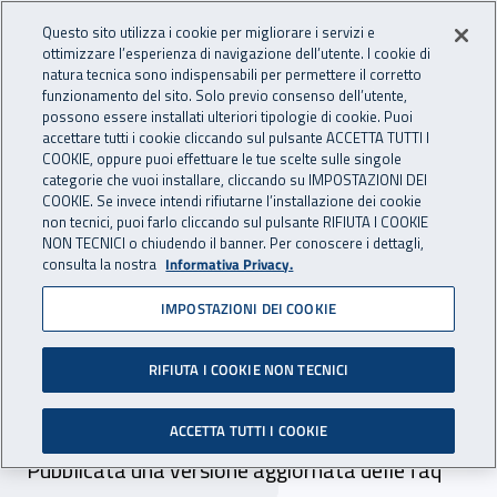
Accedi ai servizi online
For international visitors
Vai al menu principale
Vai al contenuto principale
Questo sito utilizza i cookie per migliorare i servizi e
ottimizzare l’esperienza di navigazione dell’utente. I cookie di
INAIL - Istituto Nazionale per 
natura tecnica sono indispensabili per permettere il corretto
Apri cerca
Apr
funzionamento del sito. Solo previo consenso dell’utente,
possono essere installati ulteriori tipologie di cookie. Puoi
Navigazione principale
accettare tutti i cookie cliccando sul pulsante ACCETTA TUTTI I
COOKIE, oppure puoi effettuare le tue scelte sulle singole
Navigazione - Ti trovi in:
Home
Inail comunica
Avvisi
categorie che vuoi installare, cliccando su IMPOSTAZIONI DEI
COOKIE. Se invece intendi rifiutarne l’installazione dei cookie
non tecnici, puoi farlo cliccando sul pulsante RIFIUTA I COOKIE
OT23 anno 2021:
NON TECNICI o chiudendo il banner. Per conoscere i dettagli,
consulta la nostra
Informativa Privacy.
pubblicato aggiornamento
IMPOSTAZIONI DEI COOKIE
delle faq sulla domanda di
riduzione del tasso medio
RIFIUTA I COOKIE NON TECNICI
per prevenzione
ACCETTA TUTTI I COOKIE
Pubblicata una versione aggiornata delle faq