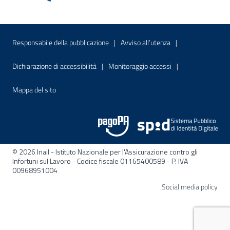
Menu di servizio
Sito interno - Apre in una nuova finestr
Sito interno - Apre
Responsabile della pubblicazione
Avviso all’utenza
Sito interno - Apre in una nuova finestra
Sito interno - Apre
Dichiarazione di accessibilità
Monitoraggio accessi
Sito interno - Apre nella stessa finestra
Mappa del sito
© 2026 Inail - Istituto Nazionale per l'Assicurazione contro gli
Infortuni sul Lavoro - Codice fiscale 01165400589 - P. IVA
00968951004
Apre
Social media policy