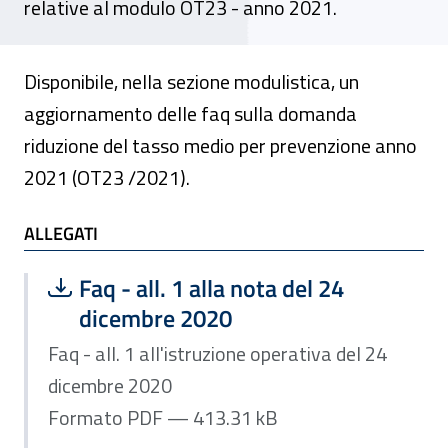
relative al modulo OT23 - anno 2021.
Disponibile, nella sezione modulistica, un
aggiornamento delle faq sulla domanda
riduzione del tasso medio per prevenzione anno
2021 (OT23 /2021).
ALLEGATI
ALLEGATI
Scarica file:
Formato PDF — Dimensione 413.31 k
Faq - all. 1 alla nota del 24
dicembre 2020
Faq - all. 1 all'istruzione operativa del 24
dicembre 2020
Formato PDF — 413.31 kB