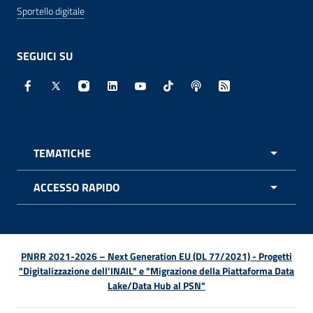
Sportello digitale
SEGUICI SU
Facebook - Sito esterno - Apertura in nuova finestra
X - Sito esterno - Apertura in nuova finestra
Instagram - Sito esterno - Apertura in nuo
Linkedin - Sito esterno - Apertura in 
Youtube - Sito esterno - Apertur
TikTok - Sito esterno - Ape
Spreaker - Sito estern
Feed RSS - Apert
TEMATICHE
APRI 
ACCESSO RAPIDO
APRI 
PNRR 2021-2026 – Next Generation EU (DL 77/2021) - Progetti
"Digitalizzazione dell’INAIL" e "Migrazione della Piattaforma Data
Lake/Data Hub al PSN"