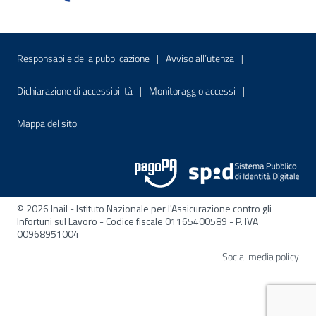
Menu di servizio
Sito interno - Apre in una nuova finestr
Sito interno - Apre
Responsabile della pubblicazione
Avviso all’utenza
Sito interno - Apre in una nuova finestra
Sito interno - Apre
Dichiarazione di accessibilità
Monitoraggio accessi
Sito interno - Apre nella stessa finestra
Mappa del sito
© 2026 Inail - Istituto Nazionale per l'Assicurazione contro gli
Infortuni sul Lavoro - Codice fiscale 01165400589 - P. IVA
00968951004
Apre
Social media policy