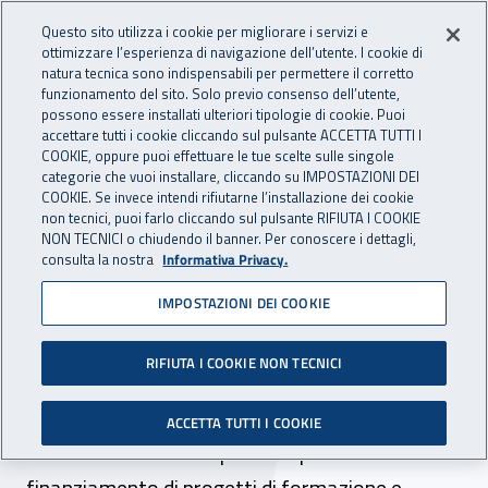
Accedi ai servizi online
For international visitors
Vai al menu principale
Vai al contenuto principale
Questo sito utilizza i cookie per migliorare i servizi e
ottimizzare l’esperienza di navigazione dell’utente. I cookie di
INAIL - Istituto Nazionale per 
natura tecnica sono indispensabili per permettere il corretto
Apri cerca
Apr
funzionamento del sito. Solo previo consenso dell’utente,
possono essere installati ulteriori tipologie di cookie. Puoi
Navigazione principale
accettare tutti i cookie cliccando sul pulsante ACCETTA TUTTI I
COOKIE, oppure puoi effettuare le tue scelte sulle singole
Navigazione - Ti trovi in:
Home
Inail comunica
Avvisi
categorie che vuoi installare, cliccando su IMPOSTAZIONI DEI
COOKIE. Se invece intendi rifiutarne l’installazione dei cookie
non tecnici, puoi farlo cliccando sul pulsante RIFIUTA I COOKIE
Finanziamento di progetti
NON TECNICI o chiudendo il banner. Per conoscere i dettagli,
consulta la nostra
Informativa Privacy.
di formazione e
IMPOSTAZIONI DEI COOKIE
informazione per il
reinserimento lavorativo
RIFIUTA I COOKIE NON TECNICI
E' stato pubblicato in Gazzetta ufficiale
ACCETTA TUTTI I COOKIE
l'estratto dell'avviso pubblico per il
finanziamento di progetti di formazione e