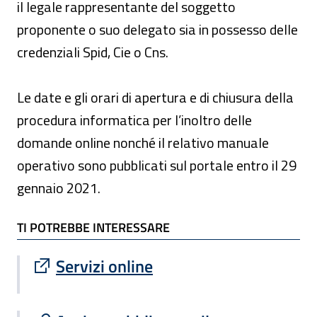
il legale rappresentante del soggetto
proponente o suo delegato sia in possesso delle
credenziali Spid, Cie o Cns.
Le date e gli orari di apertura e di chiusura della
procedura informatica per l’inoltro delle
domande online nonché il relativo manuale
operativo sono pubblicati sul portale entro il 29
gennaio 2021.
TI POTREBBE INTERESSARE
TI POTREBBE INTERESSARE
Sito esterno : apre una nuova finestra
Servizi online