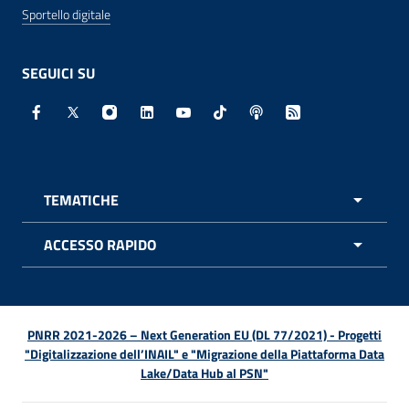
Sportello digitale
SEGUICI SU
Facebook - Sito esterno - Apertura in nuova finestra
X - Sito esterno - Apertura in nuova finestra
Instagram - Sito esterno - Apertura in nuo
Linkedin - Sito esterno - Apertura in 
Youtube - Sito esterno - Apertur
TikTok - Sito esterno - Ape
Spreaker - Sito estern
Feed RSS - Apert
TEMATICHE
APRI 
ACCESSO RAPIDO
APRI 
PNRR 2021-2026 – Next Generation EU (DL 77/2021) - Progetti
"Digitalizzazione dell’INAIL" e "Migrazione della Piattaforma Data
Lake/Data Hub al PSN"