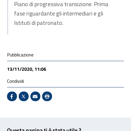
Piano di progressiva transizione. Prima
fase riguardante gli intermediari e gli
Istituti di patronato.
Condivisione social
Pubblicazione
13/11/2020, 11:06
Condividi
Condividi su Facebook - Sito esterno - Apertura in 
X - Sito esterno - Apertura in nuova finestra
Invio Mail: apre il programma di posta el
Stampa pagina: scelta meno ecologic
Feedback
Questa pagina ti è stata utile ?