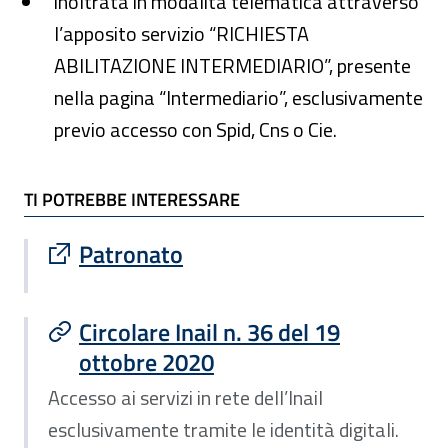
inoltrata in modalità telematica attraverso
l’apposito servizio “RICHIESTA
ABILITAZIONE INTERMEDIARIO”, presente
nella pagina “Intermediario”, esclusivamente
previo accesso con Spid, Cns o Cie.
TI POTREBBE INTERESSARE
TI POTREBBE INTERESSARE
Sito esterno : apre una nuova finestra
Patronato
Circolare Inail n. 36 del 19
ottobre 2020
Accesso ai servizi in rete dell’Inail
esclusivamente tramite le identità digitali.