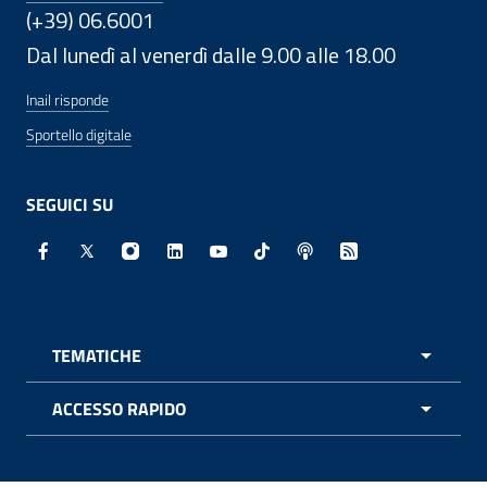
(+39) 06.6001
Dal lunedì al venerdì dalle 9.00 alle 18.00
Inail risponde
Sportello digitale
SEGUICI SU
Facebook - Sito esterno - Apertura in nuova finestra
X - Sito esterno - Apertura in nuova finestra
Instagram - Sito esterno - Apertura in nuo
Linkedin - Sito esterno - Apertura in 
Youtube - Sito esterno - Apertur
TikTok - Sito esterno - Ape
Spreaker - Sito estern
Feed RSS - Apert
TEMATICHE
APRI 
ACCESSO RAPIDO
APRI 