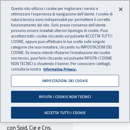
Accedi ai servizi online
For international visitors
Vai al menu principale
Vai al contenuto principale
Questo sito utilizza i cookie per migliorare i servizi e
ottimizzare l’esperienza di navigazione dell’utente. I cookie di
INAIL - Istituto Nazionale per 
natura tecnica sono indispensabili per permettere il corretto
Apri cerca
Apr
funzionamento del sito. Solo previo consenso dell’utente,
possono essere installati ulteriori tipologie di cookie. Puoi
Navigazione principale
accettare tutti i cookie cliccando sul pulsante ACCETTA TUTTI I
COOKIE, oppure puoi effettuare le tue scelte sulle singole
Navigazione - Ti trovi in:
Home
Inail comunica
Avvisi
categorie che vuoi installare, cliccando su IMPOSTAZIONI DEI
COOKIE. Se invece intendi rifiutarne l’installazione dei cookie
non tecnici, puoi farlo cliccando sul pulsante RIFIUTA I COOKIE
Servizi online: utilizzo
NON TECNICI o chiudendo il banner. Per conoscere i dettagli,
consulta la nostra
Informativa Privacy.
esclusivo di Spid, Cie e Cns
IMPOSTAZIONI DEI COOKIE
per i primi utenti
RIFIUTA I COOKIE NON TECNICI
Dal 1° dicembre 2020 gli istituti di patronato e
di assistenza sociale, i consulenti del lavoro e gli
ACCETTA TUTTI I COOKIE
intermediari devono accedere ai servizi online
con Spid, Cie e Cns.