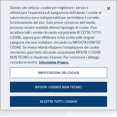
Accedi ai servizi online
For international visitors
Vai al menu principale
Vai al contenuto principale
Questo sito utilizza i cookie per migliorare i servizi e
ottimizzare l’esperienza di navigazione dell’utente. I cookie di
INAIL - Istituto Nazionale per 
natura tecnica sono indispensabili per permettere il corretto
Apri cerca
Apr
funzionamento del sito. Solo previo consenso dell’utente,
possono essere installati ulteriori tipologie di cookie. Puoi
Navigazione principale
accettare tutti i cookie cliccando sul pulsante ACCETTA TUTTI I
COOKIE, oppure puoi effettuare le tue scelte sulle singole
Navigazione - Ti trovi in:
Home
Inail comunica
Avvisi
categorie che vuoi installare, cliccando su IMPOSTAZIONI DEI
COOKIE. Se invece intendi rifiutarne l’installazione dei cookie
non tecnici, puoi farlo cliccando sul pulsante RIFIUTA I COOKIE
Dr Veneto: chiusura
NON TECNICI o chiudendo il banner. Per conoscere i dettagli,
consulta la nostra
Informativa Privacy.
dell’Agenzia di Venezia
IMPOSTAZIONI DEI COOKIE
centro storico
RIFIUTA I COOKIE NON TECNICI
Dal 1° gennaio 2020 è prevista la chiusura
dell’Agenzia di Venezia centro storico, ubicata in
ACCETTA TUTTI I COOKIE
via Santa Croce n. 706