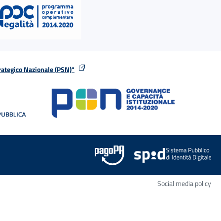
rategico Nazionale (PSN)"
tra
nella stessa finestra
Apr
Social media policy