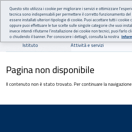
For international visitors
Vai al menu principale
Vai al contenuto principale
Questo sito utilizza i cookie per migliorare i servizi e ottimizzare l’esper
tecnica sono indispensabili per permettere il corretto funzionamento del
INAIL - Istituto Nazionale
essere installati ulteriori tipologie di cookie. Puoi accettare tutti i cook
oppure puoi effettuare le tue scelte sulle singole categorie che vuoi ins
invece intendi rifiutarne l’installazione dei cookie non tecnici, puoi farl
o chiudendo il banner. Per conoscere i dettagli, consulta la nostra
Inform
Navigazione principale
Istituto
Attività e servizi
Pagina non disponibile
Il contenuto non è stato trovato. Per continuare la navigazione 
Footer