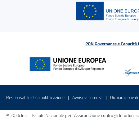
PON Governance e Capacità Is
Menu di servizio
Sito interno - Apre in una nuova finestr
Sito interno - Apre
Responsabile della pubblicazione
Avviso all’utenza
Dichiarazione di 
© 2026 Inail - Istituto Nazionale per l'Assicurazione contro gli Infortu