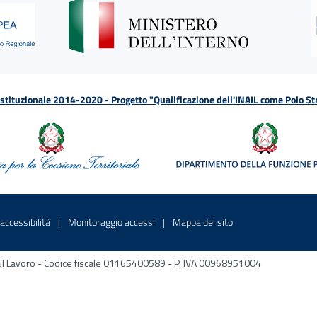
tituzionale 2014-2020 - Progetto "Qualificazione dell'INAIL come Polo St
a
 in una nuova finestra
Sito interno - Apre in una nuova finestra
Sito interno - Apre in una nuova fines
Sito interno - Apre 
accessibilità
Monitoraggio accessi
Mappa del sito
ni sul Lavoro - Codice fiscale 01165400589 - P. IVA 00968951004