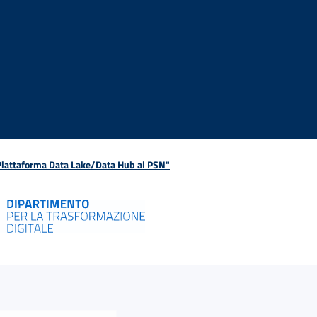
 Piattaforma Data Lake/Data Hub al PSN"