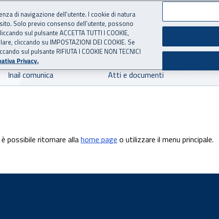
ienza di navigazione dell’utente. I cookie di natura
 sito. Solo previo consenso dell’utente, possono
 per l'Assicurazione contro 
ie cliccando sul pulsante ACCETTA TUTTI I COOKIE,
tallare, cliccando su IMPOSTAZIONI DEI COOKIE. Se
o cliccando sul pulsante RIFIUTA I COOKIE NON TECNICI
ativa Privacy.
Inail comunica
Atti e documenti
è possibile ritornare alla
home page
o utilizzare il menu principale.