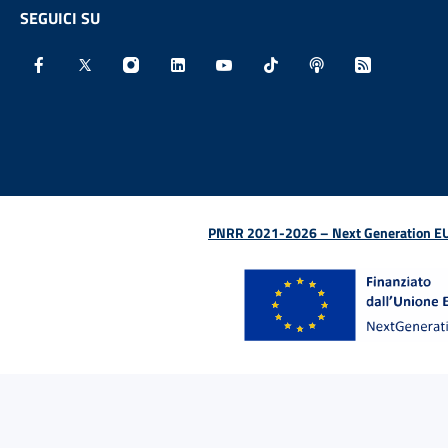
SEGUICI SU
Facebook - Sito esterno - Apertura in nuova finestra
X - Sito esterno - Apertura in nuova finestra
Instagram - Sito esterno - Apertura in nu
Linkedin - Sito esterno - Apertura 
Youtube - Sito esterno - Aper
TikTok - Sito esterno -
Spreaker - Sito e
Feed RSS - 
PNRR 2021-2026 – Next Generation EU (D