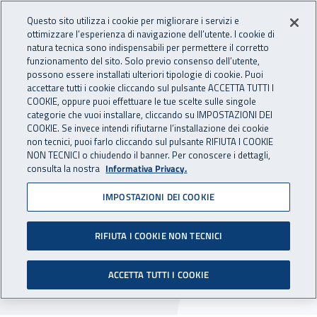
Accedi ai servizi online
For international visitors
Vai al menu principale
Vai al contenuto principale
Questo sito utilizza i cookie per migliorare i servizi e
ottimizzare l’esperienza di navigazione dell’utente. I cookie di
INAIL - Istituto Nazionale per 
natura tecnica sono indispensabili per permettere il corretto
Apri cerca
Apr
funzionamento del sito. Solo previo consenso dell’utente,
possono essere installati ulteriori tipologie di cookie. Puoi
Navigazione principale
accettare tutti i cookie cliccando sul pulsante ACCETTA TUTTI I
COOKIE, oppure puoi effettuare le tue scelte sulle singole
Navigazione - Ti trovi in:
Home
Inail comunica
Avvisi
categorie che vuoi installare, cliccando su IMPOSTAZIONI DEI
COOKIE. Se invece intendi rifiutarne l’installazione dei cookie
non tecnici, puoi farlo cliccando sul pulsante RIFIUTA I COOKIE
Centro protesi Vigorso di
NON TECNICI o chiudendo il banner. Per conoscere i dettagli,
consulta la nostra
Informativa Privacy.
Budrio: chiusure
IMPOSTAZIONI DEI COOKIE
programmate 2021 - 2022
RIFIUTA I COOKIE NON TECNICI
Sono stati programmati i periodi di chiusura per
l'anno 2021 - 2022 del Centro protesi Vigorso di
ACCETTA TUTTI I COOKIE
Budrio