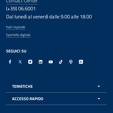
Contact Center
(+39) 06.6001
Dal lunedì al venerdì dalle 9.00 alle 18.00
Inail risponde
Sportello digitale
SEGUICI SU
Facebook - Sito esterno - Apertura in nuova finestra
X - Sito esterno - Apertura in nuova finestra
Instagram - Sito esterno - Apertura in nuo
Linkedin - Sito esterno - Apertura in 
Youtube - Sito esterno - Apertur
TikTok - Sito esterno - Ape
Spreaker - Sito estern
Feed RSS - Apert
TEMATICHE
APRI 
ACCESSO RAPIDO
APRI 