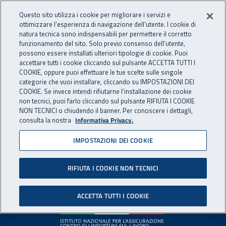
Accedi ai servizi online
For international visitors
Vai al menu principale
Vai al contenuto principale
Questo sito utilizza i cookie per migliorare i servizi e
ottimizzare l’esperienza di navigazione dell’utente. I cookie di
INAIL - Istituto Nazionale per 
natura tecnica sono indispensabili per permettere il corretto
Apri cerca
Apr
funzionamento del sito. Solo previo consenso dell’utente,
possono essere installati ulteriori tipologie di cookie. Puoi
Navigazione principale
accettare tutti i cookie cliccando sul pulsante ACCETTA TUTTI I
COOKIE, oppure puoi effettuare le tue scelte sulle singole
Pagina non disponibile
categorie che vuoi installare, cliccando su IMPOSTAZIONI DEI
COOKIE. Se invece intendi rifiutarne l’installazione dei cookie
non tecnici, puoi farlo cliccando sul pulsante RIFIUTA I COOKIE
Il contenuto non è stato trovato. Per continuare la
NON TECNICI o chiudendo il banner. Per conoscere i dettagli,
consulta la nostra
Informativa Privacy.
navigazione è possibile ritornare alla
home page
o utilizzare
il menu principale.
IMPOSTAZIONI DEI COOKIE
RIFIUTA I COOKIE NON TECNICI
Footer
ACCETTA TUTTI I COOKIE