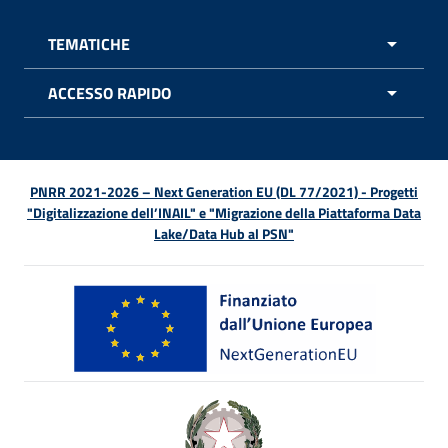
TEMATICHE
APRI 
ACCESSO RAPIDO
APRI 
PNRR 2021-2026 – Next Generation EU (DL 77/2021) - Progetti
"Digitalizzazione dell’INAIL" e "Migrazione della Piattaforma Data
Lake/Data Hub al PSN"