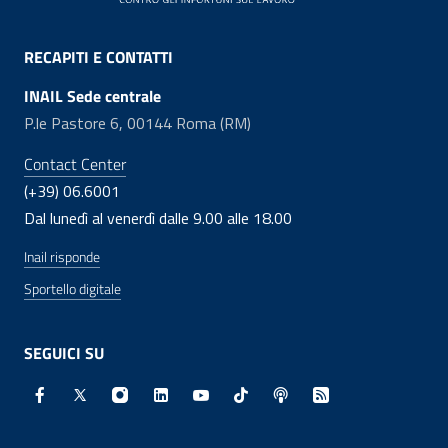
RECAPITI E CONTATTI
INAIL Sede centrale
P.le Pastore 6, 00144 Roma (RM)
Contact Center
(+39) 06.6001
Dal lunedì al venerdì dalle 9.00 alle 18.00
Inail risponde
Sportello digitale
SEGUICI SU
Facebook - Sito esterno - Apertura in nuova finestra
X - Sito esterno - Apertura in nuova finestra
Instagram - Sito esterno - Apertura in nuo
Linkedin - Sito esterno - Apertura in 
Youtube - Sito esterno - Apertur
TikTok - Sito esterno - Ape
Spreaker - Sito estern
Feed RSS - Apert