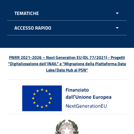
TEMATICHE
APRI 
ACCESSO RAPIDO
APRI 
PNRR 2021-2026 – Next Generation EU (DL 77/2021) - Progetti
"Digitalizzazione dell’INAIL" e "Migrazione della Piattaforma Data
Lake/Data Hub al PSN"