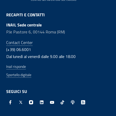
RECAPITI E CONTATTI
INAIL Sede centrale
P.le Pastore 6, 00144 Roma (RM)
Contact Center
(+39) 06.6001
Dal lunedì al venerdì dalle 9.00 alle 18.00
Inail risponde
Sportello digitale
SEGUICI SU
Facebook - Sito esterno - Apertura in nuova finestra
X - Sito esterno - Apertura in nuova finestra
Instagram - Sito esterno - Apertura in nuo
Linkedin - Sito esterno - Apertura in 
Youtube - Sito esterno - Apertur
TikTok - Sito esterno - Ape
Spreaker - Sito estern
Feed RSS - Apert