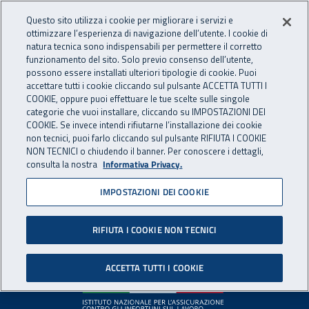
Accedi ai servizi online
For international visitors
Vai al menu principale
Vai al contenuto principale
Questo sito utilizza i cookie per migliorare i servizi e
ottimizzare l’esperienza di navigazione dell’utente. I cookie di
INAIL - Istituto Nazionale per 
natura tecnica sono indispensabili per permettere il corretto
Apri cerca
Apr
funzionamento del sito. Solo previo consenso dell’utente,
possono essere installati ulteriori tipologie di cookie. Puoi
Navigazione principale
accettare tutti i cookie cliccando sul pulsante ACCETTA TUTTI I
COOKIE, oppure puoi effettuare le tue scelte sulle singole
Pagina non disponibile
categorie che vuoi installare, cliccando su IMPOSTAZIONI DEI
COOKIE. Se invece intendi rifiutarne l’installazione dei cookie
non tecnici, puoi farlo cliccando sul pulsante RIFIUTA I COOKIE
Il contenuto non è stato trovato. Per continuare la
NON TECNICI o chiudendo il banner. Per conoscere i dettagli,
consulta la nostra
Informativa Privacy.
navigazione è possibile ritornare alla
home page
o utilizzare
il menu principale.
IMPOSTAZIONI DEI COOKIE
RIFIUTA I COOKIE NON TECNICI
Footer
ACCETTA TUTTI I COOKIE