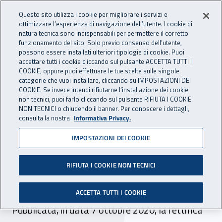
Accedi ai servizi online
For international visitors
Vai al menu principale
Vai al contenuto principale
Questo sito utilizza i cookie per migliorare i servizi e
ottimizzare l’esperienza di navigazione dell’utente. I cookie di
INAIL - Istituto Nazionale per 
natura tecnica sono indispensabili per permettere il corretto
Apri cerca
Apr
funzionamento del sito. Solo previo consenso dell’utente,
possono essere installati ulteriori tipologie di cookie. Puoi
Navigazione principale
accettare tutti i cookie cliccando sul pulsante ACCETTA TUTTI I
COOKIE, oppure puoi effettuare le tue scelte sulle singole
Navigazione - Ti trovi in:
Home
Inail comunica
Avvisi
categorie che vuoi installare, cliccando su IMPOSTAZIONI DEI
COOKIE. Se invece intendi rifiutarne l’installazione dei cookie
non tecnici, puoi farlo cliccando sul pulsante RIFIUTA I COOKIE
Selezione pubblica per il
NON TECNICI o chiudendo il banner. Per conoscere i dettagli,
consulta la nostra
Informativa Privacy.
conferimento di 16 borse di
IMPOSTAZIONI DEI COOKIE
studio per la ricerca:
rettifica graduatorie di
RIFIUTA I COOKIE NON TECNICI
merito
ACCETTA TUTTI I COOKIE
Pubblicata, in data 7 ottobre 2020, la rettifica