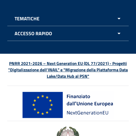
TEMATICHE
APRI 
ACCESSO RAPIDO
APRI 
PNRR 2021-2026 – Next Generation EU (DL 77/2021) - Progetti
"Digitalizzazione dell’INAIL" e "Migrazione della Piattaforma Data
Lake/Data Hub al PSN"