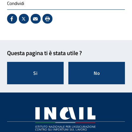
Condividi
Condividi su Facebook - Sito esterno - Apertura in 
X - Sito esterno - Apertura in nuova finestra
Invio Mail: apre il programma di posta el
Stampa pagina: scelta meno ecologic
Feedback
Questa pagina ti è stata utile ?
Si
No
Footer