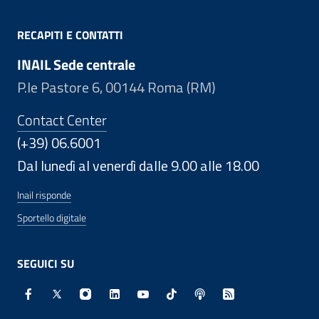
RECAPITI E CONTATTI
INAIL Sede centrale
P.le Pastore 6, 00144 Roma (RM)
Contact Center
(+39) 06.6001
Dal lunedì al venerdì dalle 9.00 alle 18.00
Inail risponde
Sportello digitale
SEGUICI SU
Facebook - Sito esterno - Apertura in nuova finestra
X - Sito esterno - Apertura in nuova finestra
Instagram - Sito esterno - Apertura in nuo
Linkedin - Sito esterno - Apertura in 
Youtube - Sito esterno - Apertur
TikTok - Sito esterno - Ape
Spreaker - Sito estern
Feed RSS - Apert