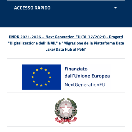
ACCESSO RAPIDO
APRI 
PNRR 2021-2026 – Next Generation EU (DL 77/2021) - Progetti
"Digitalizzazione dell’INAIL" e "Migrazione della Piattaforma Data
Lake/Data Hub al PSN"