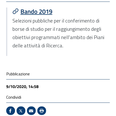
Bando 2019
Selezioni pubbliche per il conferimento di
borse di studio per il raggiungimento degli
obiettivi programmati nell'ambito dei Piani
delle attività di Ricerca.
Condivisione social
Pubblicazione
9/10/2020, 14:58
Condividi
Condividi su Facebook - Sito esterno - Apertura in 
X - Sito esterno - Apertura in nuova finestra
Invio Mail: apre il programma di posta el
Stampa pagina: scelta meno ecologic