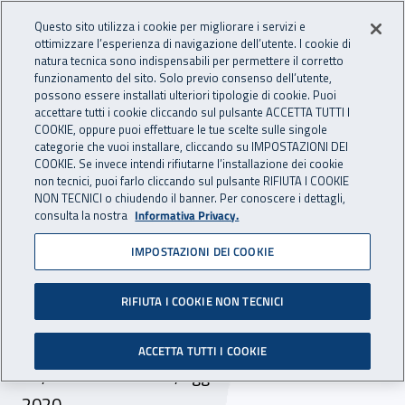
Accedi ai servizi online
For international visitors
Vai al menu principale
Vai al contenuto principale
Questo sito utilizza i cookie per migliorare i servizi e
ottimizzare l’esperienza di navigazione dell’utente. I cookie di
INAIL - Istituto Nazionale per 
natura tecnica sono indispensabili per permettere il corretto
Apri cerca
Apr
funzionamento del sito. Solo previo consenso dell’utente,
possono essere installati ulteriori tipologie di cookie. Puoi
Navigazione principale
accettare tutti i cookie cliccando sul pulsante ACCETTA TUTTI I
COOKIE, oppure puoi effettuare le tue scelte sulle singole
Navigazione - Ti trovi in:
Home
Inail comunica
Avvisi
categorie che vuoi installare, cliccando su IMPOSTAZIONI DEI
COOKIE. Se invece intendi rifiutarne l’installazione dei cookie
non tecnici, puoi farlo cliccando sul pulsante RIFIUTA I COOKIE
Selezione pubblica per il
NON TECNICI o chiudendo il banner. Per conoscere i dettagli,
consulta la nostra
Informativa Privacy.
conferimento di 16 borse di
IMPOSTAZIONI DEI COOKIE
studio per la ricerca:
graduatorie di merito
RIFIUTA I COOKIE NON TECNICI
Pubblicate le graduatorie di merito codici 02, 03,
ACCETTA TUTTI I COOKIE
05, 06 e 07 DIMEILA, aggiornate al 9 ottobre
2020.