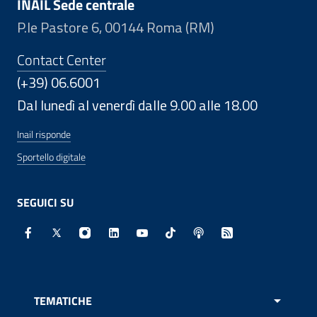
INAIL Sede centrale
P.le Pastore 6, 00144 Roma (RM)
Contact Center
(+39) 06.6001
Dal lunedì al venerdì dalle 9.00 alle 18.00
Inail risponde
Sportello digitale
SEGUICI SU
Facebook - Sito esterno - Apertura in nuova finestra
X - Sito esterno - Apertura in nuova finestra
Instagram - Sito esterno - Apertura in nuo
Linkedin - Sito esterno - Apertura in 
Youtube - Sito esterno - Apertur
TikTok - Sito esterno - Ape
Spreaker - Sito estern
Feed RSS - Apert
TEMATICHE
APRI 