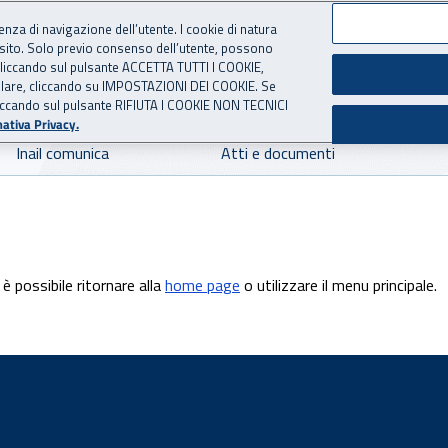
ienza di navigazione dell’utente. I cookie di natura
 sito. Solo previo consenso dell’utente, possono
 per l'Assicurazione contro 
ie cliccando sul pulsante ACCETTA TUTTI I COOKIE,
tallare, cliccando su IMPOSTAZIONI DEI COOKIE. Se
o cliccando sul pulsante RIFIUTA I COOKIE NON TECNICI
ativa Privacy.
Inail comunica
Atti e documenti
è possibile ritornare alla
home page
o utilizzare il menu principale.