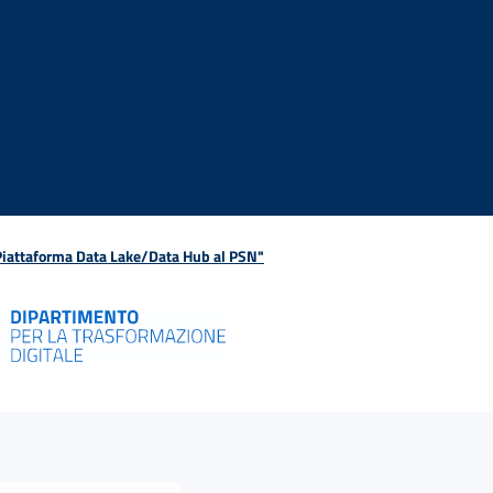
 Piattaforma Data Lake/Data Hub al PSN"