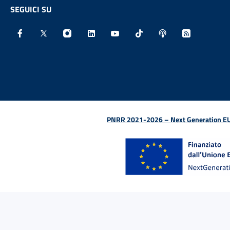
SEGUICI SU
Facebook - Sito esterno - Apertura in nuova finestra
X - Sito esterno - Apertura in nuova finestra
Instagram - Sito esterno - Apertura in nu
Linkedin - Sito esterno - Apertura 
Youtube - Sito esterno - Aper
TikTok - Sito esterno -
Spreaker - Sito e
Feed RSS - 
PNRR 2021-2026 – Next Generation EU (D