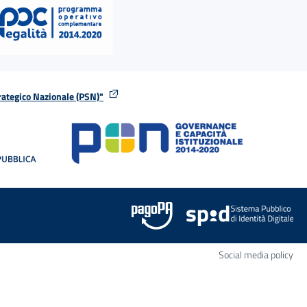
rategico Nazionale (PSN)"
tra
nella stessa finestra
Apr
Social media policy