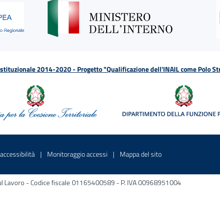
tituzionale 2014-2020 - Progetto "Qualificazione dell'INAIL come Polo St
a
 in una nuova finestra
Sito interno - Apre in una nuova finestra
Sito interno - Apre in una nuova fines
Sito interno - Apre 
accessibilità
Monitoraggio accessi
Mappa del sito
ni sul Lavoro - Codice fiscale 01165400589 - P. IVA 00968951004