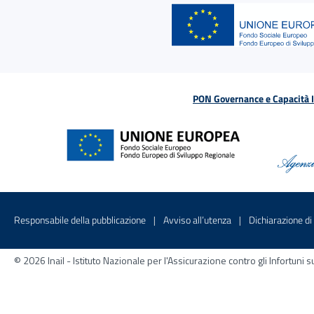
PON Governance e Capacità Is
Menu di servizio
Sito interno - Apre in una nuova finestr
Sito interno - Apre
Responsabile della pubblicazione
Avviso all’utenza
Dichiarazione di 
© 2026 Inail - Istituto Nazionale per l'Assicurazione contro gli Infortu