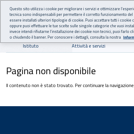
For international visitors
Vai al menu principale
Vai al contenuto principale
Questo sito utilizza i cookie per migliorare i servizi e ottimizzare l’esper
tecnica sono indispensabili per permettere il corretto funzionamento del
INAIL - Istituto Nazionale
essere installati ulteriori tipologie di cookie. Puoi accettare tutti i cook
oppure puoi effettuare le tue scelte sulle singole categorie che vuoi ins
invece intendi rifiutarne l’installazione dei cookie non tecnici, puoi farl
o chiudendo il banner. Per conoscere i dettagli, consulta la nostra
Inform
Navigazione principale
Istituto
Attività e servizi
Pagina non disponibile
Il contenuto non è stato trovato. Per continuare la navigazione 
Footer