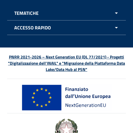
TEMATICHE
APRI 
ACCESSO RAPIDO
APRI 
PNRR 2021-2026 – Next Generation EU (DL 77/2021) - Progetti
"Digitalizzazione dell’INAIL" e "Migrazione della Piattaforma Data
Lake/Data Hub al PSN"