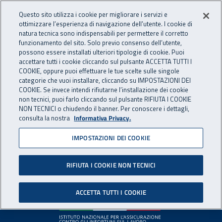
Accedi ai servizi online
For international visitors
Vai al menu principale
Vai al contenuto principale
Questo sito utilizza i cookie per migliorare i servizi e
ottimizzare l’esperienza di navigazione dell’utente. I cookie di
INAIL - Istituto Nazionale per 
natura tecnica sono indispensabili per permettere il corretto
Apri cerca
Apr
funzionamento del sito. Solo previo consenso dell’utente,
possono essere installati ulteriori tipologie di cookie. Puoi
Navigazione principale
accettare tutti i cookie cliccando sul pulsante ACCETTA TUTTI I
COOKIE, oppure puoi effettuare le tue scelte sulle singole
Pagina non disponibile
categorie che vuoi installare, cliccando su IMPOSTAZIONI DEI
COOKIE. Se invece intendi rifiutarne l’installazione dei cookie
non tecnici, puoi farlo cliccando sul pulsante RIFIUTA I COOKIE
Il contenuto non è stato trovato. Per continuare la
NON TECNICI o chiudendo il banner. Per conoscere i dettagli,
consulta la nostra
Informativa Privacy.
navigazione è possibile ritornare alla
home page
o utilizzare
il menu principale.
IMPOSTAZIONI DEI COOKIE
RIFIUTA I COOKIE NON TECNICI
Footer
ACCETTA TUTTI I COOKIE