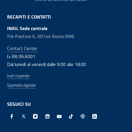
RECAPITI E CONTATTI
INAIL Sede centrale
P.le Pastore 6, 00144 Roma (RM)
Contact Center
(+39) 06.6001
Dal lunedì al venerdì dalle 9.00 alle 18.00
Inail risponde
Sportello digitale
SEGUICI SU
Facebook - Sito esterno - Apertura in nuova finestra
X - Sito esterno - Apertura in nuova finestra
Instagram - Sito esterno - Apertura in nuo
Linkedin - Sito esterno - Apertura in 
Youtube - Sito esterno - Apertur
TikTok - Sito esterno - Ape
Spreaker - Sito estern
Feed RSS - Apert