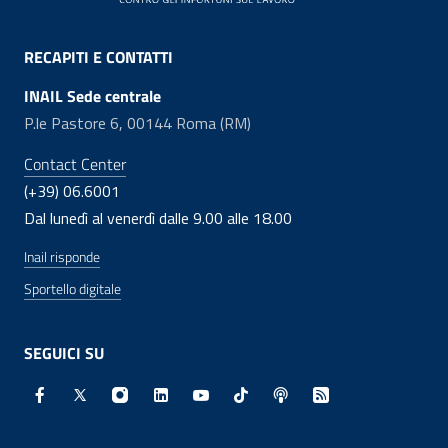
RECAPITI E CONTATTI
INAIL Sede centrale
P.le Pastore 6, 00144 Roma (RM)
Contact Center
(+39) 06.6001
Dal lunedì al venerdì dalle 9.00 alle 18.00
Inail risponde
Sportello digitale
SEGUICI SU
Facebook - Sito esterno - Apertura in nuova finestra
X - Sito esterno - Apertura in nuova finestra
Instagram - Sito esterno - Apertura in nuo
Linkedin - Sito esterno - Apertura in 
Youtube - Sito esterno - Apertur
TikTok - Sito esterno - Ape
Spreaker - Sito estern
Feed RSS - Apert