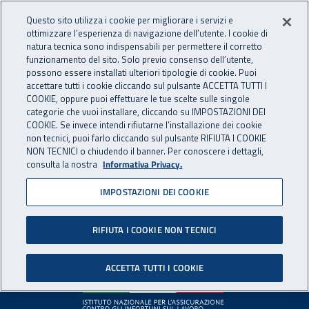
Accedi ai servizi online
For international visitors
Vai al menu principale
Vai al contenuto principale
Questo sito utilizza i cookie per migliorare i servizi e
ottimizzare l’esperienza di navigazione dell’utente. I cookie di
INAIL - Istituto Nazionale per 
natura tecnica sono indispensabili per permettere il corretto
Apri cerca
Apr
funzionamento del sito. Solo previo consenso dell’utente,
possono essere installati ulteriori tipologie di cookie. Puoi
Navigazione principale
accettare tutti i cookie cliccando sul pulsante ACCETTA TUTTI I
COOKIE, oppure puoi effettuare le tue scelte sulle singole
Pagina non disponibile
categorie che vuoi installare, cliccando su IMPOSTAZIONI DEI
COOKIE. Se invece intendi rifiutarne l’installazione dei cookie
non tecnici, puoi farlo cliccando sul pulsante RIFIUTA I COOKIE
Il contenuto non è stato trovato. Per continuare la
NON TECNICI o chiudendo il banner. Per conoscere i dettagli,
consulta la nostra
Informativa Privacy.
navigazione è possibile ritornare alla
home page
o utilizzare
il menu principale.
IMPOSTAZIONI DEI COOKIE
RIFIUTA I COOKIE NON TECNICI
Footer
ACCETTA TUTTI I COOKIE