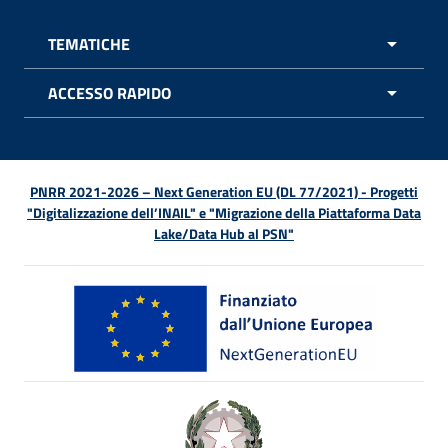
TEMATICHE
APRI 
ACCESSO RAPIDO
APRI 
PNRR 2021-2026 – Next Generation EU (DL 77/2021) - Progetti
"Digitalizzazione dell’INAIL" e "Migrazione della Piattaforma Data
Lake/Data Hub al PSN"