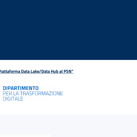
 Piattaforma Data Lake/Data Hub al PSN"