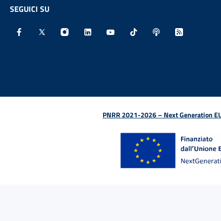
SEGUICI SU
Facebook - Sito esterno - Apertura in nuova finestra
X - Sito esterno - Apertura in nuova finestra
Instagram - Sito esterno - Apertura in nu
Linkedin - Sito esterno - Apertura 
Youtube - Sito esterno - Aper
TikTok - Sito esterno -
Spreaker - Sito e
Feed RSS - 
PNRR 2021-2026 – Next Generation EU (D