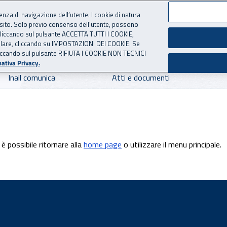
ienza di navigazione dell’utente. I cookie di natura
 sito. Solo previo consenso dell’utente, possono
 per l'Assicurazione contro 
ie cliccando sul pulsante ACCETTA TUTTI I COOKIE,
tallare, cliccando su IMPOSTAZIONI DEI COOKIE. Se
o cliccando sul pulsante RIFIUTA I COOKIE NON TECNICI
ativa Privacy.
Inail comunica
Atti e documenti
è possibile ritornare alla
home page
o utilizzare il menu principale.