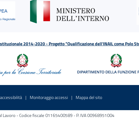
tituzionale 2014-2020 - Progetto "Qualificazione dell'INAIL come Polo St
a
 in una nuova finestra
Sito interno - Apre in una nuova finestra
Sito interno - Apre in una nuova fines
Sito interno - Apre 
accessibilità
Monitoraggio accessi
Mappa del sito
ni sul Lavoro - Codice fiscale 01165400589 - P. IVA 00968951004