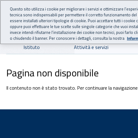
For international visitors
Vai al menu principale
Vai al contenuto principale
Questo sito utilizza i cookie per migliorare i servizi e ottimizzare l’esper
tecnica sono indispensabili per permettere il corretto funzionamento del
INAIL - Istituto Nazionale
essere installati ulteriori tipologie di cookie. Puoi accettare tutti i cook
oppure puoi effettuare le tue scelte sulle singole categorie che vuoi ins
invece intendi rifiutarne l’installazione dei cookie non tecnici, puoi farl
o chiudendo il banner. Per conoscere i dettagli, consulta la nostra
Inform
Navigazione principale
Istituto
Attività e servizi
Pagina non disponibile
Il contenuto non è stato trovato. Per continuare la navigazione 
Footer