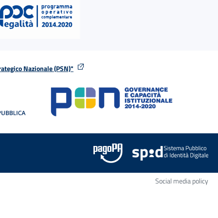
rategico Nazionale (PSN)"
tra
nella stessa finestra
Apr
Social media policy