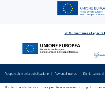
PON Governance e Capacità Is
Menu di servizio
Sito interno - Apre in una nuova finestr
Sito interno - Apre
Responsabile della pubblicazione
Avviso all’utenza
Dichiarazione di 
© 2026 Inail - Istituto Nazionale per l'Assicurazione contro gli Infortu