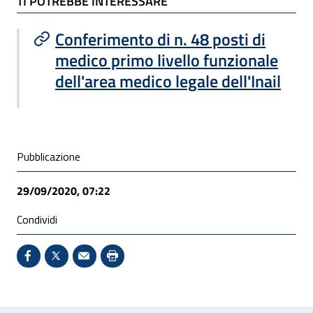
TI POTREBBE INTERESSARE
TI POTREBBE INTERESSARE
Conferimento di n. 48 posti di
medico primo livello funzionale
dell'area medico legale dell'Inail
Condivisione social
Pubblicazione
29/09/2020, 07:22
Condividi
Condividi su Facebook - Sito esterno - Apertura in 
X - Sito esterno - Apertura in nuova finestra
Invio Mail: apre il programma di posta el
Stampa pagina: scelta meno ecologic