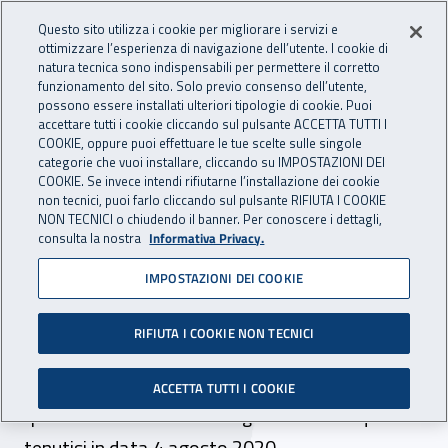
Accedi ai servizi online
For international visitors
Vai al menu principale
Vai al contenuto principale
Questo sito utilizza i cookie per migliorare i servizi e
ottimizzare l’esperienza di navigazione dell’utente. I cookie di
INAIL - Istituto Nazionale per 
natura tecnica sono indispensabili per permettere il corretto
Apri cerca
Apr
funzionamento del sito. Solo previo consenso dell’utente,
possono essere installati ulteriori tipologie di cookie. Puoi
Navigazione principale
accettare tutti i cookie cliccando sul pulsante ACCETTA TUTTI I
COOKIE, oppure puoi effettuare le tue scelte sulle singole
Navigazione - Ti trovi in:
Home
Inail comunica
Avvisi
categorie che vuoi installare, cliccando su IMPOSTAZIONI DEI
COOKIE. Se invece intendi rifiutarne l’installazione dei cookie
non tecnici, puoi farlo cliccando sul pulsante RIFIUTA I COOKIE
Concorso pubblico per n. 48
NON TECNICI o chiudendo il banner. Per conoscere i dettagli,
consulta la nostra
Informativa Privacy.
posti di medico I livello
IMPOSTAZIONI DEI COOKIE
dell’area medico-legale:
elenco idonei
RIFIUTA I COOKIE NON TECNICI
Pubblicato l'esito della verifica della
ACCETTA TUTTI I COOKIE
“perdurante idoneità” a seguito dei colloqui
tenutisi in data 4 agosto 2020.