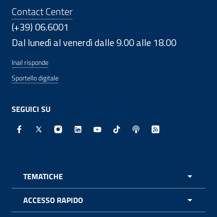
Contact Center
(+39) 06.6001
Dal lunedì al venerdì dalle 9.00 alle 18.00
Inail risponde
Sportello digitale
SEGUICI SU
Facebook - Sito esterno - Apertura in nuova finestra
X - Sito esterno - Apertura in nuova finestra
Instagram - Sito esterno - Apertura in nuo
Linkedin - Sito esterno - Apertura in 
Youtube - Sito esterno - Apertur
TikTok - Sito esterno - Ape
Spreaker - Sito estern
Feed RSS - Apert
TEMATICHE
APRI 
ACCESSO RAPIDO
APRI 