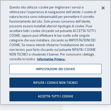
Accedi ai servizi online
For international visitors
Vai al menu principale
Vai al contenuto principale
Questo sito utilizza i cookie per migliorare i servizi e
ottimizzare l’esperienza di navigazione dell’utente. I cookie di
INAIL - Istituto Nazionale per 
natura tecnica sono indispensabili per permettere il corretto
Apri cerca
Apr
funzionamento del sito. Solo previo consenso dell’utente,
possono essere installati ulteriori tipologie di cookie. Puoi
Navigazione principale
accettare tutti i cookie cliccando sul pulsante ACCETTA TUTTI I
COOKIE, oppure puoi effettuare le tue scelte sulle singole
Navigazione - Ti trovi in:
Home
Inail comunica
Avvisi
categorie che vuoi installare, cliccando su IMPOSTAZIONI DEI
COOKIE. Se invece intendi rifiutarne l’installazione dei cookie
non tecnici, puoi farlo cliccando sul pulsante RIFIUTA I COOKIE
Bando Isi Agricoltura 2019-
NON TECNICI o chiudendo il banner. Per conoscere i dettagli,
consulta la nostra
Informativa Privacy.
2020: Download del codice
IMPOSTAZIONI DEI COOKIE
identificativo
RIFIUTA I COOKIE NON TECNICI
Dal 25 settembre 2020 le imprese possono
effettuare il download del codice identificativo
ACCETTA TUTTI I COOKIE
per l’inoltro telematico delle domande