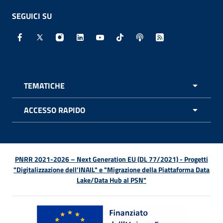
SEGUICI SU
Facebook - Sito esterno - Apertura in nuova finestra
X - Sito esterno - Apertura in nuova finestra
Instagram - Sito esterno - Apertura in nuo
Linkedin - Sito esterno - Apertura in 
Youtube - Sito esterno - Apertur
TikTok - Sito esterno - Ape
Spreaker - Sito estern
Feed RSS - Apert
TEMATICHE
APRI 
ACCESSO RAPIDO
APRI 
PNRR 2021-2026 – Next Generation EU (DL 77/2021) - Progetti
"Digitalizzazione dell’INAIL" e "Migrazione della Piattaforma Data
Lake/Data Hub al PSN"