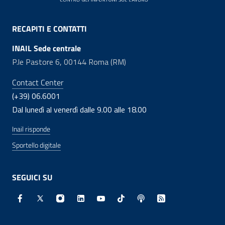
RECAPITI E CONTATTI
INAIL Sede centrale
P.le Pastore 6, 00144 Roma (RM)
Contact Center
(+39) 06.6001
Dal lunedì al venerdì dalle 9.00 alle 18.00
Inail risponde
Sportello digitale
SEGUICI SU
Facebook - Sito esterno - Apertura in nuova finestra
X - Sito esterno - Apertura in nuova finestra
Instagram - Sito esterno - Apertura in nuo
Linkedin - Sito esterno - Apertura in 
Youtube - Sito esterno - Apertur
TikTok - Sito esterno - Ape
Spreaker - Sito estern
Feed RSS - Apert