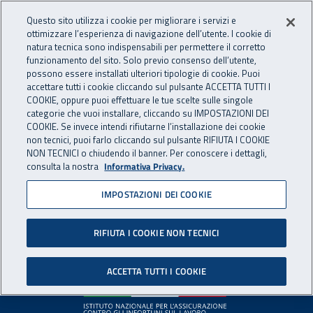
Accedi ai servizi online
For international visitors
Vai al menu principale
Vai al contenuto principale
Questo sito utilizza i cookie per migliorare i servizi e
ottimizzare l’esperienza di navigazione dell’utente. I cookie di
INAIL - Istituto Nazionale per 
natura tecnica sono indispensabili per permettere il corretto
Apri cerca
Apr
funzionamento del sito. Solo previo consenso dell’utente,
possono essere installati ulteriori tipologie di cookie. Puoi
Navigazione principale
accettare tutti i cookie cliccando sul pulsante ACCETTA TUTTI I
COOKIE, oppure puoi effettuare le tue scelte sulle singole
Pagina non disponibile
categorie che vuoi installare, cliccando su IMPOSTAZIONI DEI
COOKIE. Se invece intendi rifiutarne l’installazione dei cookie
non tecnici, puoi farlo cliccando sul pulsante RIFIUTA I COOKIE
Il contenuto non è stato trovato. Per continuare la
NON TECNICI o chiudendo il banner. Per conoscere i dettagli,
consulta la nostra
Informativa Privacy.
navigazione è possibile ritornare alla
home page
o utilizzare
il menu principale.
IMPOSTAZIONI DEI COOKIE
RIFIUTA I COOKIE NON TECNICI
Footer
ACCETTA TUTTI I COOKIE