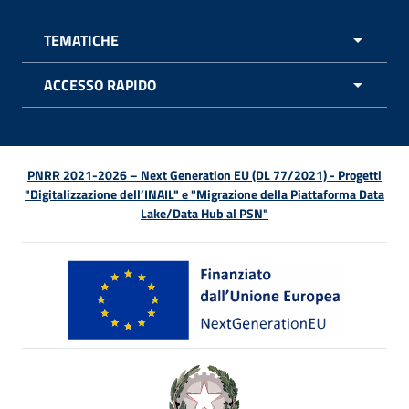
TEMATICHE
APRI 
ACCESSO RAPIDO
APRI 
PNRR 2021-2026 – Next Generation EU (DL 77/2021) - Progetti
"Digitalizzazione dell’INAIL" e "Migrazione della Piattaforma Data
Lake/Data Hub al PSN"