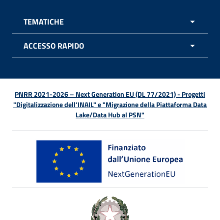
TEMATICHE
APRI 
ACCESSO RAPIDO
APRI 
PNRR 2021-2026 – Next Generation EU (DL 77/2021) - Progetti
"Digitalizzazione dell’INAIL" e "Migrazione della Piattaforma Data
Lake/Data Hub al PSN"