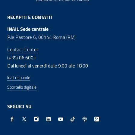
RECAPITI E CONTATTI
INAIL Sede centrale
P.le Pastore 6, 00144 Roma (RM)
Contact Center
(+39) 06.6001
Dal lunedì al venerdì dalle 9.00 alle 18.00
Inail risponde
Sportello digitale
SEGUICI SU
Facebook - Sito esterno - Apertura in nuova finestra
X - Sito esterno - Apertura in nuova finestra
Instagram - Sito esterno - Apertura in nuo
Linkedin - Sito esterno - Apertura in 
Youtube - Sito esterno - Apertur
TikTok - Sito esterno - Ape
Spreaker - Sito estern
Feed RSS - Apert