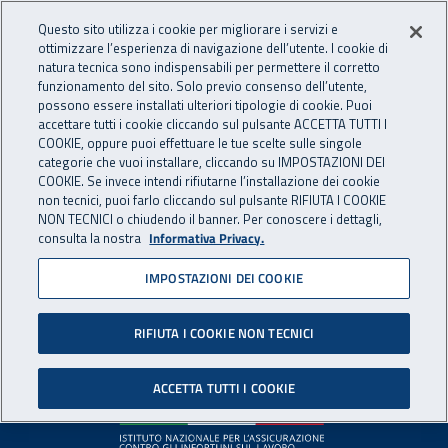
Accedi ai servizi online
For international visitors
Vai al menu principale
Vai al contenuto principale
Questo sito utilizza i cookie per migliorare i servizi e
ottimizzare l’esperienza di navigazione dell’utente. I cookie di
INAIL - Istituto Nazionale per 
natura tecnica sono indispensabili per permettere il corretto
Apri cerca
Apr
funzionamento del sito. Solo previo consenso dell’utente,
possono essere installati ulteriori tipologie di cookie. Puoi
Navigazione principale
accettare tutti i cookie cliccando sul pulsante ACCETTA TUTTI I
COOKIE, oppure puoi effettuare le tue scelte sulle singole
Pagina non disponibile
categorie che vuoi installare, cliccando su IMPOSTAZIONI DEI
COOKIE. Se invece intendi rifiutarne l’installazione dei cookie
non tecnici, puoi farlo cliccando sul pulsante RIFIUTA I COOKIE
Il contenuto non è stato trovato. Per continuare la
NON TECNICI o chiudendo il banner. Per conoscere i dettagli,
consulta la nostra
Informativa Privacy.
navigazione è possibile ritornare alla
home page
o utilizzare
il menu principale.
IMPOSTAZIONI DEI COOKIE
RIFIUTA I COOKIE NON TECNICI
Footer
ACCETTA TUTTI I COOKIE