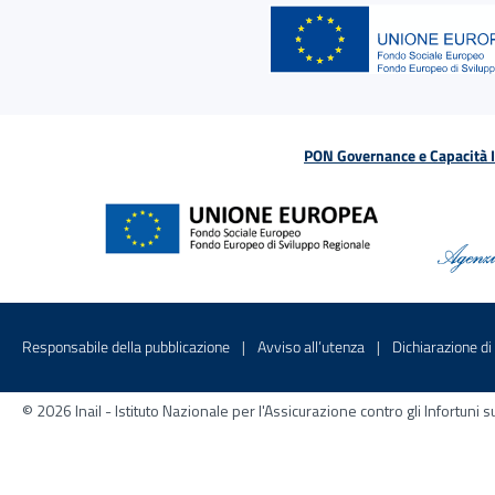
PON Governance e Capacità Is
Menu di servizio
Sito interno - Apre in una nuova finestr
Sito interno - Apre
Responsabile della pubblicazione
Avviso all’utenza
Dichiarazione di 
© 2026 Inail - Istituto Nazionale per l'Assicurazione contro gli Infortu