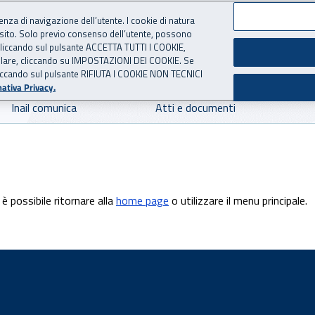
ienza di navigazione dell’utente. I cookie di natura
 sito. Solo previo consenso dell’utente, possono
 per l'Assicurazione contro 
ie cliccando sul pulsante ACCETTA TUTTI I COOKIE,
tallare, cliccando su IMPOSTAZIONI DEI COOKIE. Se
o cliccando sul pulsante RIFIUTA I COOKIE NON TECNICI
ativa Privacy.
Inail comunica
Atti e documenti
è possibile ritornare alla
home page
o utilizzare il menu principale.