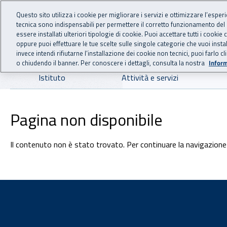
For international visitors
Vai al menu principale
Vai al contenuto principale
Questo sito utilizza i cookie per migliorare i servizi e ottimizzare l’esper
tecnica sono indispensabili per permettere il corretto funzionamento del
INAIL - Istituto Nazionale
essere installati ulteriori tipologie di cookie. Puoi accettare tutti i cook
oppure puoi effettuare le tue scelte sulle singole categorie che vuoi ins
invece intendi rifiutarne l’installazione dei cookie non tecnici, puoi farl
o chiudendo il banner. Per conoscere i dettagli, consulta la nostra
Inform
Navigazione principale
Istituto
Attività e servizi
Pagina non disponibile
Il contenuto non è stato trovato. Per continuare la navigazione 
Footer