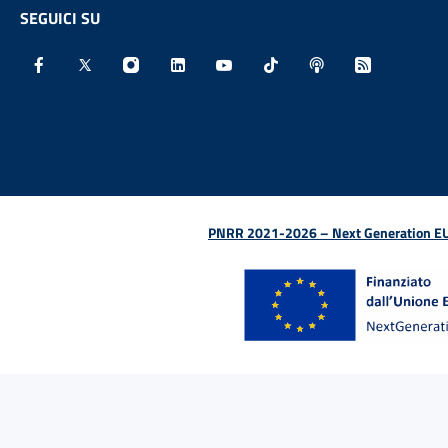
SEGUICI SU
Facebook - Sito esterno - Apertura in nuova finestra
X - Sito esterno - Apertura in nuova finestra
Instagram - Sito esterno - Apertura in nu
Linkedin - Sito esterno - Apertura 
Youtube - Sito esterno - Aper
TikTok - Sito esterno -
Spreaker - Sito e
Feed RSS - 
PNRR 2021-2026 – Next Generation EU (D