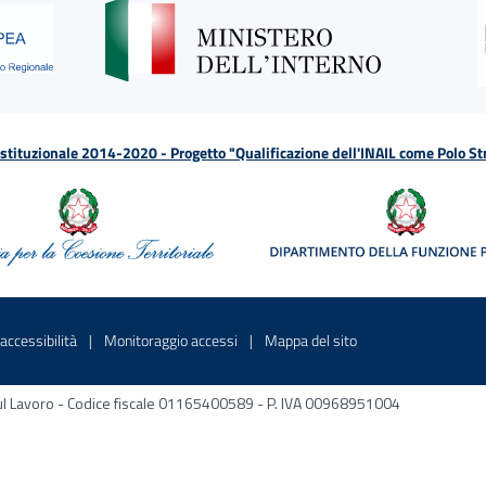
tituzionale 2014-2020 - Progetto "Qualificazione dell'INAIL come Polo St
a
 in una nuova finestra
Sito interno - Apre in una nuova finestra
Sito interno - Apre in una nuova fines
Sito interno - Apre 
accessibilità
Monitoraggio accessi
Mappa del sito
ni sul Lavoro - Codice fiscale 01165400589 - P. IVA 00968951004