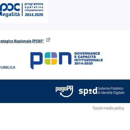
rategico Nazionale (PSN)"
tra
nella stessa finestra
Apr
Social media policy