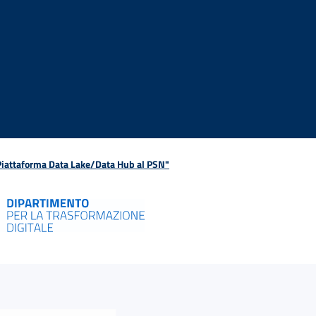
 Piattaforma Data Lake/Data Hub al PSN"