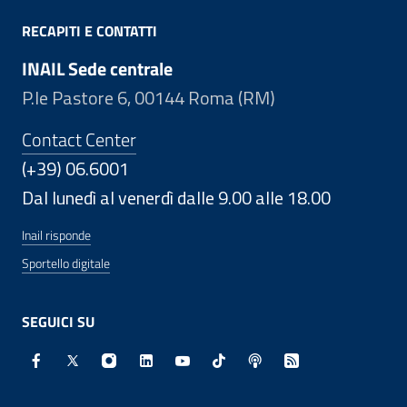
RECAPITI E CONTATTI
INAIL Sede centrale
P.le Pastore 6, 00144 Roma (RM)
Contact Center
(+39) 06.6001
Dal lunedì al venerdì dalle 9.00 alle 18.00
Inail risponde
Sportello digitale
SEGUICI SU
Facebook - Sito esterno - Apertura in nuova finestra
X - Sito esterno - Apertura in nuova finestra
Instagram - Sito esterno - Apertura in nuo
Linkedin - Sito esterno - Apertura in 
Youtube - Sito esterno - Apertur
TikTok - Sito esterno - Ape
Spreaker - Sito estern
Feed RSS - Apert