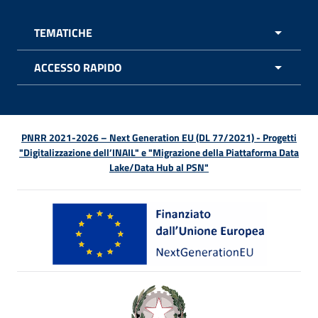
TEMATICHE
APRI 
ACCESSO RAPIDO
APRI 
PNRR 2021-2026 – Next Generation EU (DL 77/2021) - Progetti
"Digitalizzazione dell’INAIL" e "Migrazione della Piattaforma Data
Lake/Data Hub al PSN"