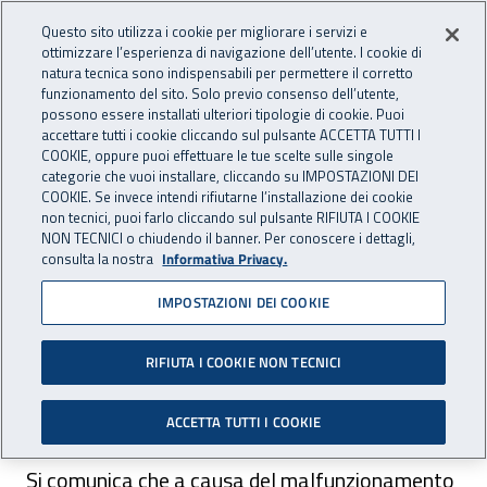
Accedi ai servizi online
For international visitors
Vai al menu principale
Vai al contenuto principale
Questo sito utilizza i cookie per migliorare i servizi e
ottimizzare l’esperienza di navigazione dell’utente. I cookie di
INAIL - Istituto Nazionale per 
natura tecnica sono indispensabili per permettere il corretto
Apri cerca
Apr
funzionamento del sito. Solo previo consenso dell’utente,
possono essere installati ulteriori tipologie di cookie. Puoi
Navigazione principale
accettare tutti i cookie cliccando sul pulsante ACCETTA TUTTI I
COOKIE, oppure puoi effettuare le tue scelte sulle singole
Navigazione - Ti trovi in:
Home
Inail comunica
Avvisi
categorie che vuoi installare, cliccando su IMPOSTAZIONI DEI
COOKIE. Se invece intendi rifiutarne l’installazione dei cookie
non tecnici, puoi farlo cliccando sul pulsante RIFIUTA I COOKIE
Dr Liguria: guasto linee
NON TECNICI o chiudendo il banner. Per conoscere i dettagli,
consulta la nostra
Informativa Privacy.
telefoniche
IMPOSTAZIONI DEI COOKIE
Si rilevano problemi del servizio telefonico per
le sedi Inail della Dr Liguria, Dt Genova e
RIFIUTA I COOKIE NON TECNICI
Chiavari.
ACCETTA TUTTI I COOKIE
Si comunica che a causa del malfunzionamento