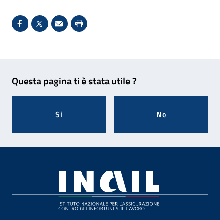
Condividi su Facebook - Sito esterno - Apertura in 
X - Sito esterno - Apertura in nuova finestra
Invio Mail: apre il programma di posta el
Stampa pagina: scelta meno ecologic
Feedback
Questa pagina ti è stata utile ?
Si
No
Footer